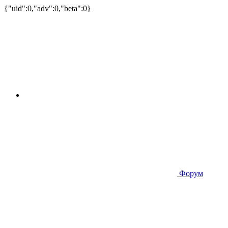
{"uid":0,"adv":0,"beta":0}
Форум