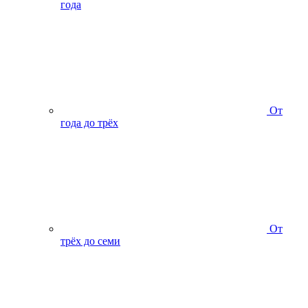
года
От
года до трёх
От
трёх до семи