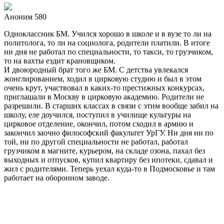
Аноним 580
Одноклассник БМ. Учился хорошо в школе и в вузе то ли на
политолога, то ли на социолога, родители платили. В итоге
ни дня не работал по специальности, то такси, то грузчиком,
то на вахты ездит крановщиком.
И двоюродный брат того же БМ. С детства увлекался
жонглированием, ходил в цирковую студию и был в этом
очень крут, участвовал в каких-то престижных конкурсах,
приглашали в Москву в цирковую академию. Родители не
разрешили. В старших классах в связи с этим вообще забил на
школу, еле доучился, поступил в училище культуры на
цирковое отделение, окончил, потом сходил в армию и
закончил заочно философский факультет УрГУ. Ни дня ни по
той, ни по другой специальности не работал, работал
грузчиком в магните, курьером, на складе озона, пахал без
выходных и отпусков, купил квартиру без ипотеки, сдавал и
жил с родителями. Теперь уехал куда-то в Подмосковье и там
работает на оборонном заводе.