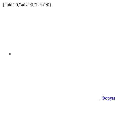
{"uid":0,"adv":0,"beta":0}
Форум