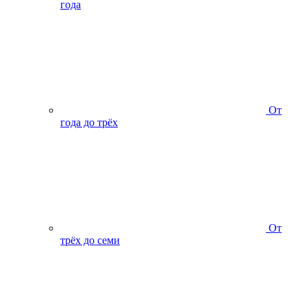
года
От
года до трёх
От
трёх до семи