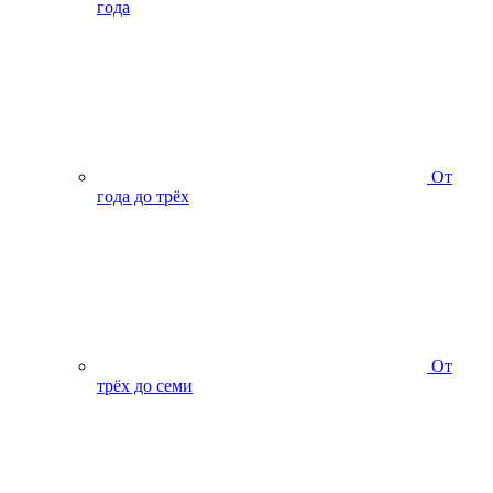
года
От
года до трёх
От
трёх до семи