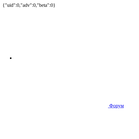
{"uid":0,"adv":0,"beta":0}
Форум