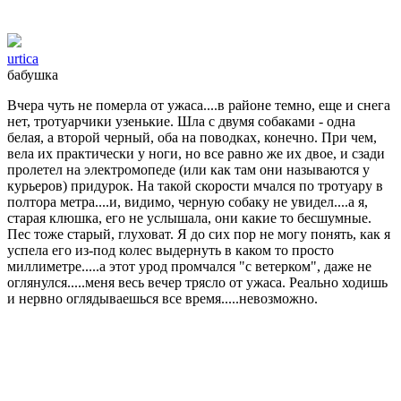
urtica
бабушка
Вчера чуть не померла от ужаса....в районе темно, еще и снега
нет, тротуарчики узенькие. Шла с двумя собаками - одна
белая, а второй черный, оба на поводках, конечно. При чем,
вела их практически у ноги, но все равно же их двое, и сзади
пролетел на электромопеде (или как там они называются у
курьеров) придурок. На такой скорости мчался по тротуару в
полтора метра....и, видимо, черную собаку не увидел....а я,
старая клюшка, его не услышала, они какие то бесшумные.
Пес тоже старый, глуховат. Я до сих пор не могу понять, как я
успела его из-под колес выдернуть в каком то просто
миллиметре.....а этот урод промчался "с ветерком", даже не
оглянулся.....меня весь вечер трясло от ужаса. Реально ходишь
и нервно оглядываешься все время.....невозможно.