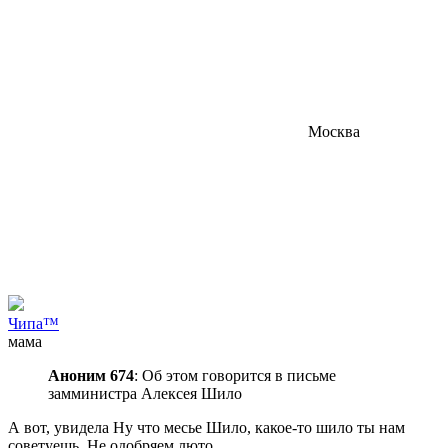
Москва
Чипа™
мама
Аноним 674
: Об этом говорится в письме
замминистра Алексея Шило
А вот, увидела
Ну что месье Шило, какое-то шило ты нам
советуешь. Не одобряем люто