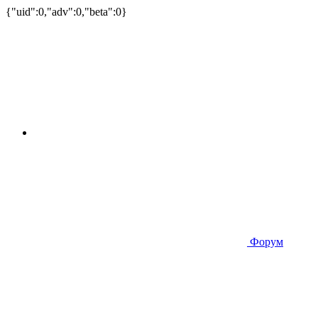
{"uid":0,"adv":0,"beta":0}
Форум