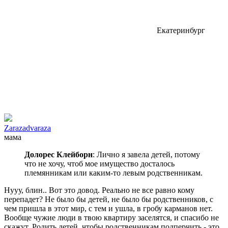
Екатеринбург
Zarazadvaraza
мама
Долорес Клейборн
: Лично я завела детей, потому
что не хочу, чтоб мое имущество досталось
племянникам или каким-то левым родственникам.
Нууу, блин.. Вот это довод. Реально не все равно кому
перепадет? Не было бы детей, не было бы родственников, с
чем пришла в этот мир, с тем и ушла, в гробу карманов нет.
Вообще чужие люди в твою квартиру заселятся, и спасибо не
скажут..Родить детей, чтобы родственникам подперчить - это