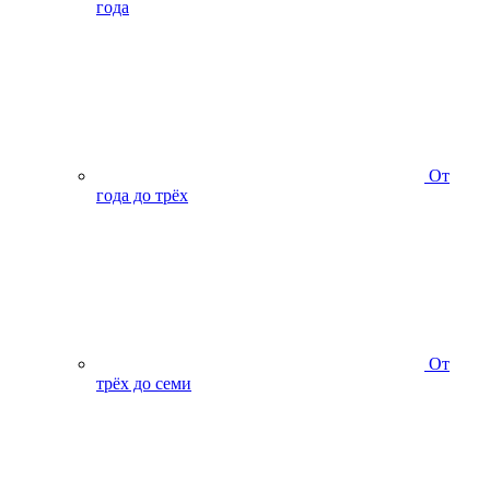
года
От
года до трёх
От
трёх до семи