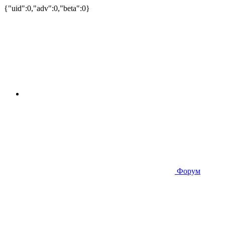
{"uid":0,"adv":0,"beta":0}
Форум