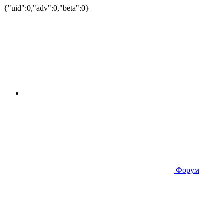
{"uid":0,"adv":0,"beta":0}
Форум