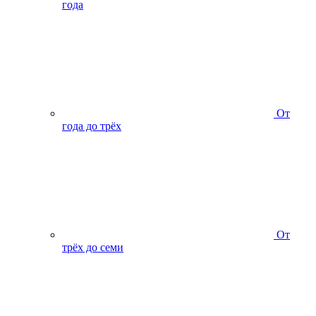
года
От
года до трёх
От
трёх до семи