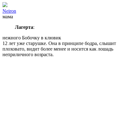
Neiron
мама
Лагерта
:
нежного Бобочку в клювик
12 лет уже старушке. Она в принципе бодра, слышит
плоховато, видит более менее и носится как лошадь
неприличного возраста.