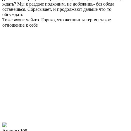
ждать? Мы к раздаче подходим, не добежишь- без обеда
останешься. Сбрасывает, и продолжают дальше что-то
обсуждать
Тоже яхонт чей-то. Горько, что женщины терпят такое
отношение к себе
Аноним 195