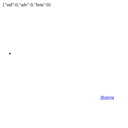
{"uid":0,"adv":0,"beta":0}
Форум