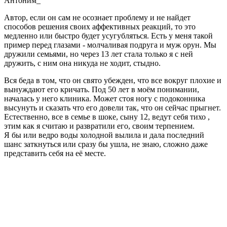
Антоним_
Автор, если он сам не осознает проблему и не найдет
способов решения своих аффективных реакций, то это
медленно или быстро будет усугубляться. Есть у меня такой
пример перед глазами - молчаливая подруга и муж орун. Мы
дружили семьями, но через 13 лет стала только я с ней
дружить, с ним она никуда не ходит, стыдно.
Вся беда в том, что он свято убежден, что все вокруг плохие и
вынуждают его кричать. Под 50 лет в моём понимании,
началась у него клиника. Может стоя ногу с подоконника
высунуть и сказать что его довели так, что он сейчас прыгнет.
Естественно, все в семье в шоке, сыну 12, ведут себя тихо ,
этим как я считаю и развратили его, своим терпением.
Я бы или ведро воды холодной вылила и дала последний
шанс заткнуться или сразу бы ушла, не знаю, сложно даже
представить себя на её месте.