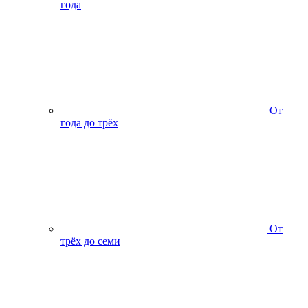
года
От
года до трёх
От
трёх до семи