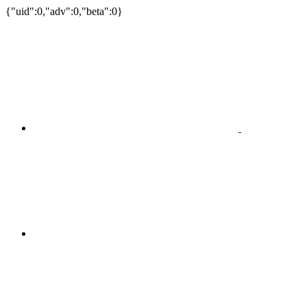
{"uid":0,"adv":0,"beta":0}