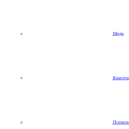
Мода
Красота
Психол