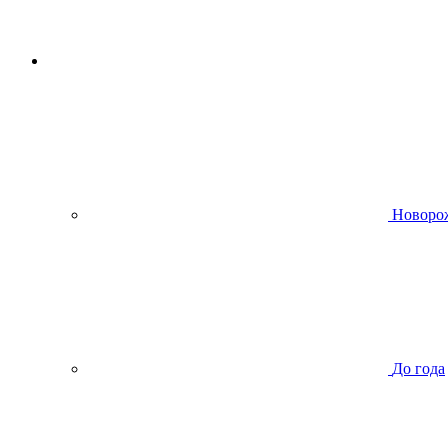
Новоро
До года