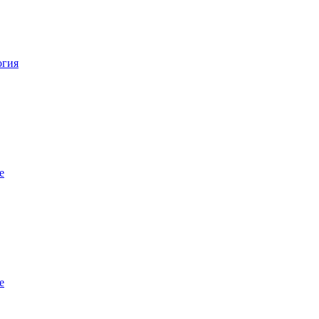
огия
е
е