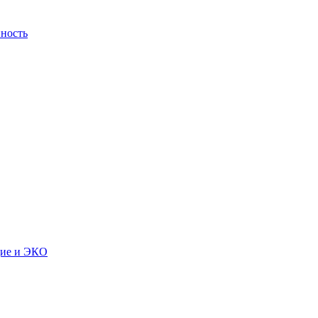
ность
дие и ЭКО