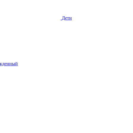
Дети
жденный