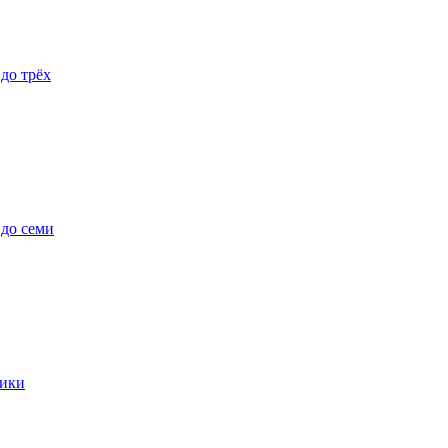
 до трёх
 до семи
ики