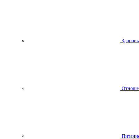
Здоровь
Отноше
Питани