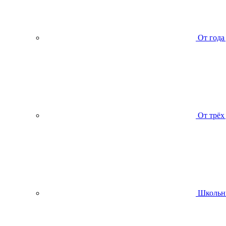
От года
От трёх
Школьн