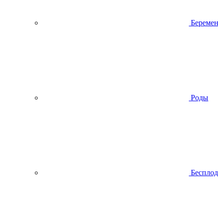
Беремен
Роды
Беспло