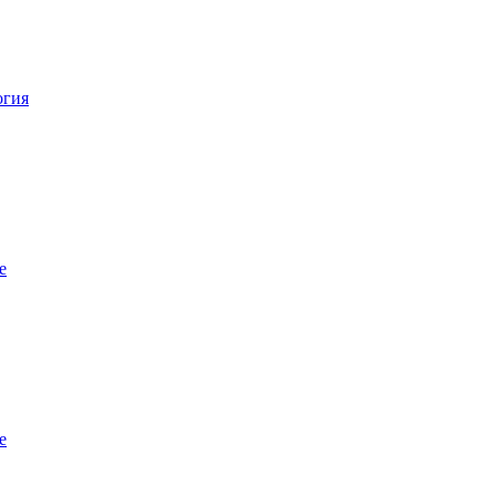
огия
е
е