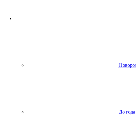
Новоро
До года