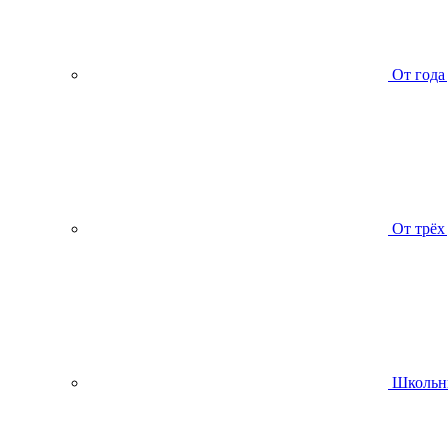
От года
От трёх
Школьн