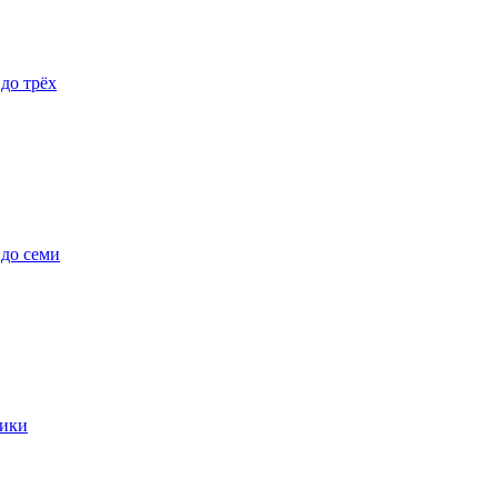
 до трёх
 до семи
ики