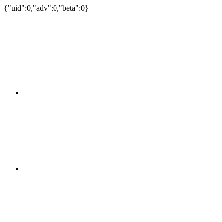
{"uid":0,"adv":0,"beta":0}