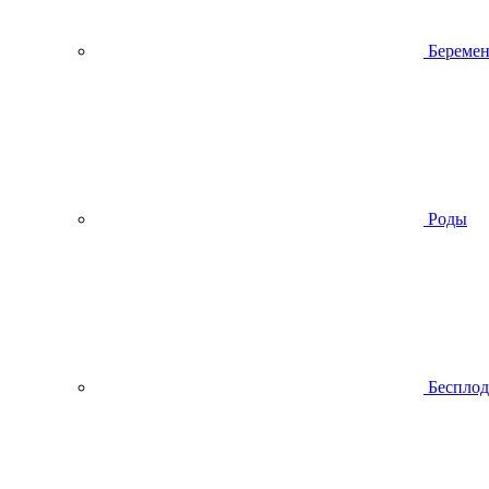
Беремен
Роды
Беспло