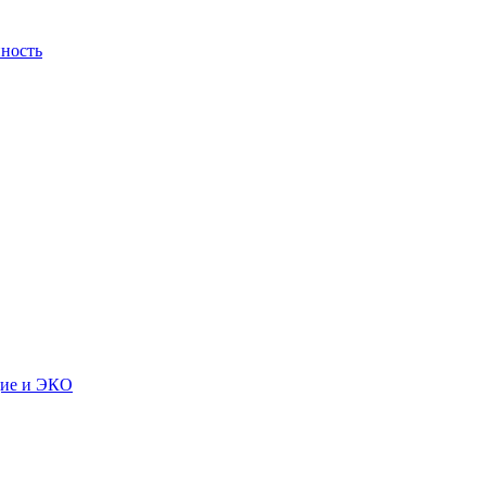
ность
дие и ЭКО