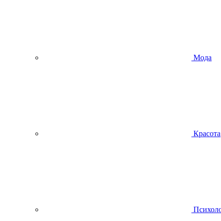
Мода
Красота
Психол