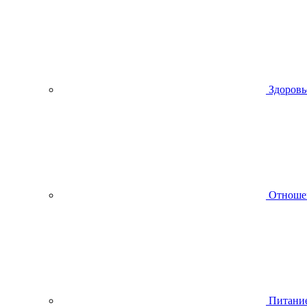
Здоровь
Отноше
Питани