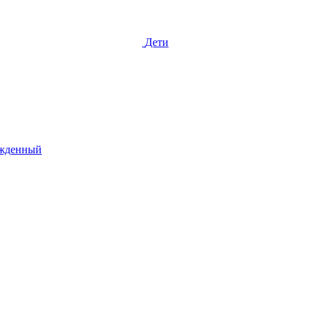
Дети
жденный