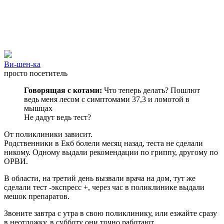
Ви-шен-ка
просто посетитель
Говорящая с котами:
Что теперь делать? Пошлют
ведь меня лесом с симптомами 37,3 и ломотой в
мышцах
Не дадут ведь тест?
От поликлиники зависит.
Родственники в Екб болели месяц назад, теста не сделали
никому. Одному выдали рекомендации по гриппу, другому по
ОРВИ.
В области, на третий день вызвали врача на дом, тут же
сделали тест -экспресс +, через час в поликлинике выдали
мешок препаратов.
Звоните завтра с утра в свою поликлинику, или езжайте сразу
в неотложку, в субботу они точно работают.