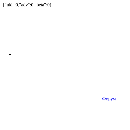
{"uid":0,"adv":0,"beta":0}
Форум