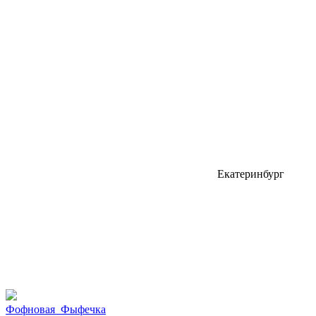
Екатеринбург
Фофновая_Фыфечка