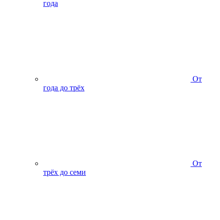
года
От
года до трёх
От
трёх до семи