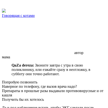
Говорящая с котами
автор
мама
QaZa dereza:
Звоните завтра с утра в свою
поликлинику, или езжайте сразу в неотложку, в
субботу они точно работают.
Попробую позвонить
Наверное по телефону, где вызов врача надо?
Препараты в прошлые разы выдавали противовирусные и от
кашля
Получить бы их хотелось
Да и под наблюдение встать, чтобы ЭКГ сделали после