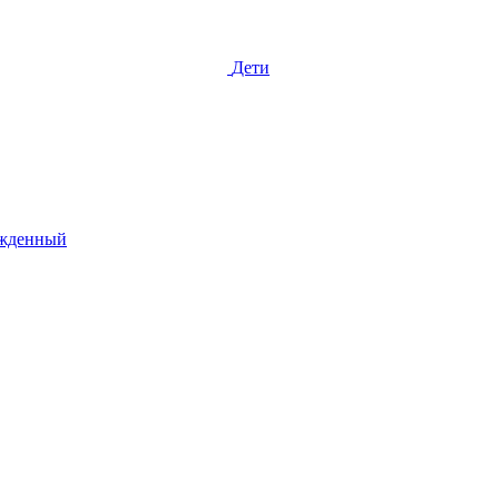
Дети
жденный