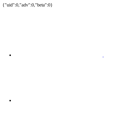
{"uid":0,"adv":0,"beta":0}