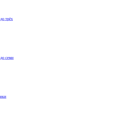
 до трёх
 до семи
ики