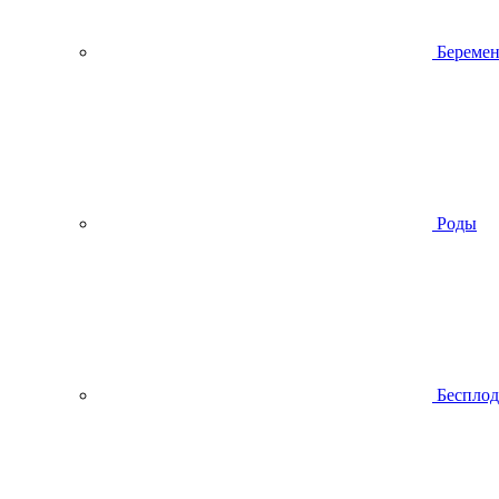
Беремен
Роды
Беспло