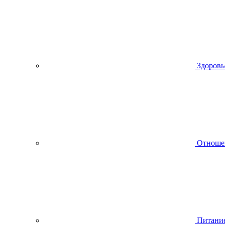
Здоровь
Отноше
Питани