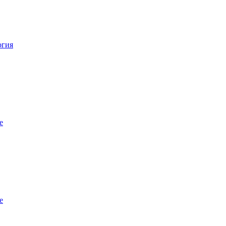
огия
е
е