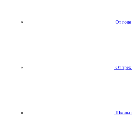
От года
От трёх
Школьн