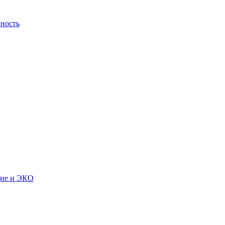
ность
дие и ЭКО