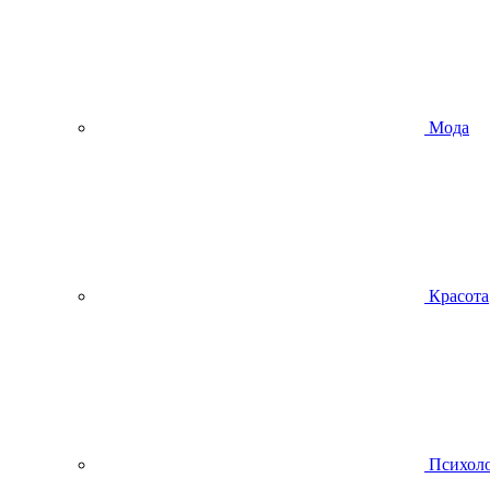
Мода
Красота
Психол