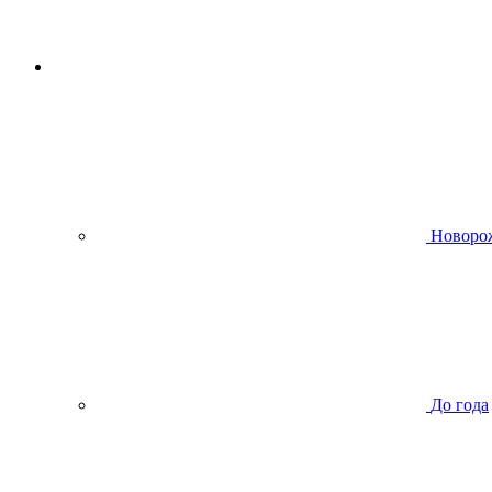
Новоро
До года