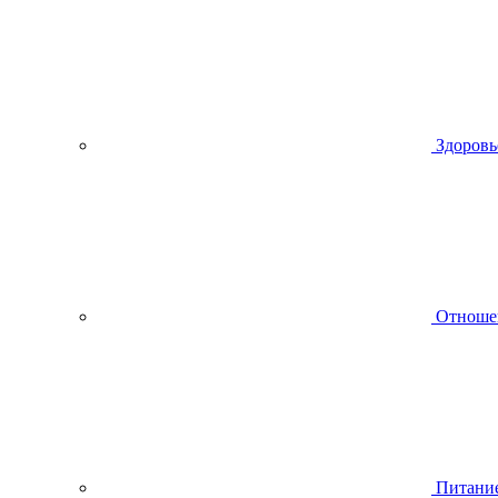
Здоровь
Отноше
Питани