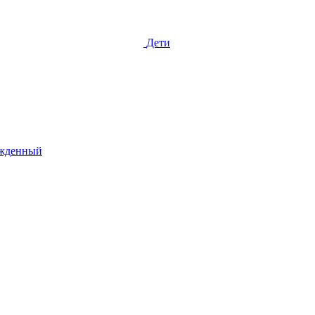
Дети
жденный