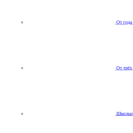
От года
От трёх
Школьн