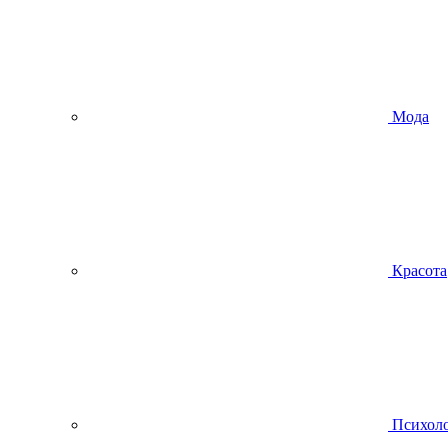
Мода
Красота
Психол