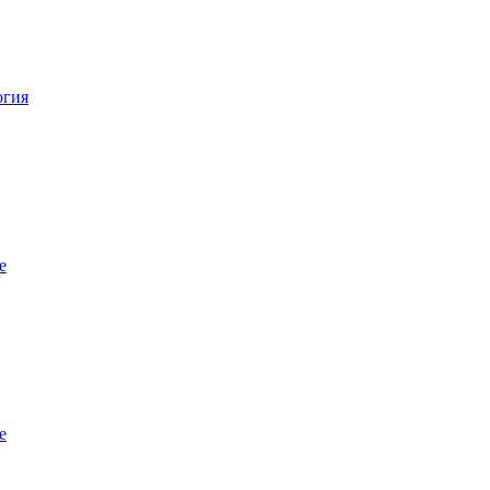
огия
е
е