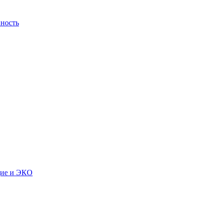
ность
дие и ЭКО