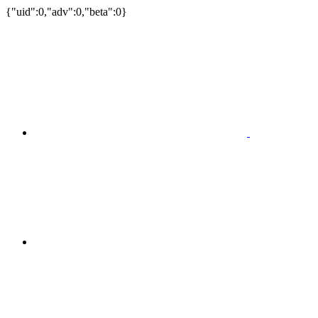
{"uid":0,"adv":0,"beta":0}