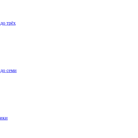
 до трёх
 до семи
ики