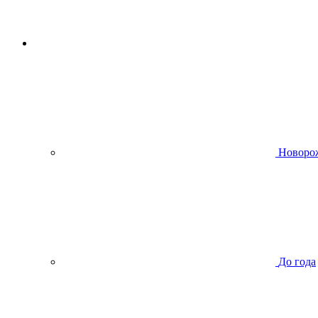
Новоро
До года