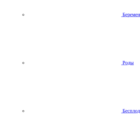
Беремен
Роды
Беспло