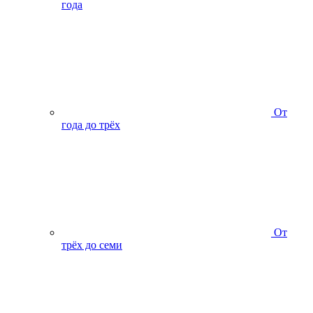
года
От
года до трёх
От
трёх до семи