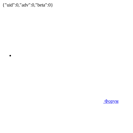
{"uid":0,"adv":0,"beta":0}
Форум