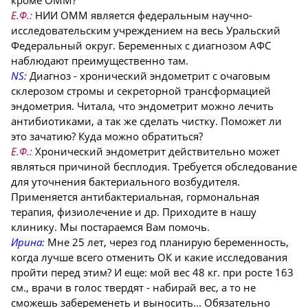
Е.Ф.:
НИИ ОММ является федеральным научно-
исследовательским учреждением на весь Уральский
Федеральный округ. Беременных с диагнозом АФС
наблюдают преимущественно там.
NS:
Диагноз - хронический эндометрит с очаговым
склерозом стромы и секреторной трансформацией
эндометрия. Читала, что эндометрит можно лечить
антибиотиками, а так же сделать чистку. Поможет ли
это зачатию? Куда можно обратиться?
Е.Ф.:
Хронический эндометрит действительно может
являться причиной бесплодия. Требуется обследование
для уточнения бактериального возбудителя.
Применяется антибактериальная, гормональная
терапия, физиолечение и др. Приходите в нашу
клинику. Мы постараемся Вам помочь.
Ирина:
Мне 25 лет, через год планирую беременность,
когда лучше всего отменить ОК и какие исследования
пройти перед этим? И еще: мой вес 48 кг. при росте 163
см., врачи в голос твердят - набирай вес, а то не
сможешь забеременеть и выносить... Обязательно