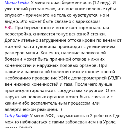
Mama Lenka:
У меня вторая беременность (12 нед.). И
уже третий раз замечаю, что внешние половые губы
опухают - причем это не только чувствуется, но и
видно. Это может быть связано с варикозом?
Е.Ф.:
При беременности возникает гормональная
перестройка, снижается тонус венозной стенки.
Дополнительно затруднение оттока крови по венам от
нижней части туловища происходит с увеличением
размеров матки. Конечно, наличие варикозной
болезни может быть причиной отеков нижних
конечностей и наружных половых органов. При
наличии варикозной болезни нижних конечностей
необходимо проведение УЗИ с доплерометрией (УЗДГ)
вен нижних конечностей и таза. После чего лучше
проконсультироваться с сосудистым хирургом. Отек
наружных половых органов может быть связан и с
каким-либо воспалительным процессом или
аллергической реакцией. :)
Cutty Sark@:
У меня АФС, задумываюсь о 2 ребенке. Где
можно наблюдаться с таким заболеванием на Урале,
кроме ОММ?