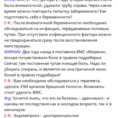
была внематочной, удалили трубу справа. Через какое
время можно повторить попытку забеременеть? Как
подготовить себя к беременности?
Е.Ф.:
После внематочной беременности необходимо
обследоваться на инфекции, передаваемые половым
путем. При отсутствии инфекционного фактора можно
не предохраняться сразу после восстановления
менструации.
MARINAV:
Два года назад я поставила ВМС «Мирена»,
вскоре почувствовала боли в правом подреберье.
Сейчас там постоянная тупая ноющая боль. Надо ли
убирать спираль, и является ли она причиной моих
болей в правом подреберье?
Е.Ф.:
Вам необходимо обследоваться у терапевта,
сделать УЗИ органов брюшной полости. Возможно,
стоит удалить ВМС.
Ang:
Хочется знать, что это за болезнь – аденомиоз - и
каковы ее последствия как в молодом возрасте, так и в
менопаузе.
Е.Ф.:
Эндометриоз – дисгормональное