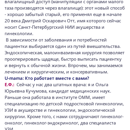
влагалищный доступ (манипуляции с органами малого
таза производятся через влагалище): этот новый способ
- хорошо забытый старый, его применял еще в начале
20 века Дмитрий Оскарович Отт, имя которого сейчас
носит Санкт-Петербургский НИИ акушерства и
гинекологии.
В зависимости от заболевания и потребностей
пациентки выбирается один из путей вмешательства.
Эндоскопическая, малоинвазивная хирургия позволяет
прооперировать щадяще, быстро выписать пациентку
и вернуть к обычной жизни. Впрочем, мы занимаемся
лечением и хирургическим, и консервативным.
U-mama:
Кто работает вместе с вами?
Е.Ф.:
Сейчас у нас два штатных врача: я и Ольга
Юрьевна Кучумова, кандидат медицинских наук.
Раньше она работала в институте ОММ, имеет
специализацию по детской подростковой гинекологии,
УЗИ в акушерстве и гинекологии, эндоскопической
хирургии. Кроме того, с нами сотрудничают гинеколог-
онколог, гинеколог-эндокринолог, два специалиста
УЗИ.