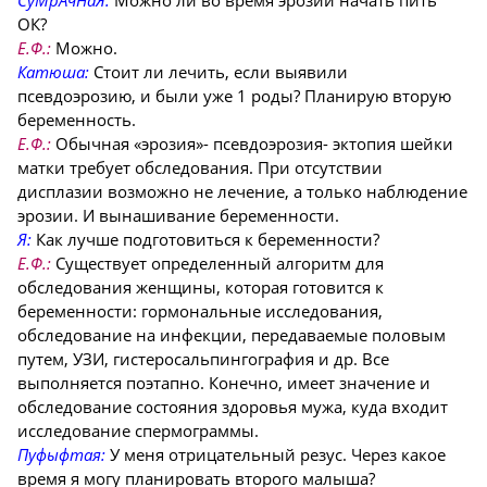
ОК?
Е.Ф.:
Можно.
Катюша:
Стоит ли лечить, если выявили
псевдоэрозию, и были уже 1 роды? Планирую вторую
беременность.
Е.Ф.:
Обычная «эрозия»- псевдоэрозия- эктопия шейки
матки требует обследования. При отсутствии
дисплазии возможно не лечение, а только наблюдение
эрозии. И вынашивание беременности.
Я:
Как лучше подготовиться к беременности?
Е.Ф.:
Существует определенный алгоритм для
обследования женщины, которая готовится к
беременности: гормональные исследования,
обследование на инфекции, передаваемые половым
путем, УЗИ, гистеросальпингография и др. Все
выполняется поэтапно. Конечно, имеет значение и
обследование состояния здоровья мужа, куда входит
исследование спермограммы.
Пуфыфтая:
У меня отрицательный резус. Через какое
время я могу планировать второго малыша?