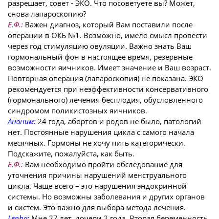
разрешает, совет - ЭКО. Что посоветуете вы? Может,
снова лапароскопию?
Е.Ф.:
Важен диагноз, который Вам поставили после
операции в ОКБ №1. Возможно, имело смысл провести
через год стимуляцию овуляции. Важно знать Ваш
гормональный фон в настоящее время, резервные
возможности яичников. Имеет значение и Ваш возраст.
Повторная операция (лапароскопия) не показана. ЭКО
рекомендуется при неэффективности консервативного
(гормонального) лечения бесплодия, обусловленного
синдромом поликистозных яичников.
Аноним:
24 года, абортов и родов не было, патологий
нет. Постоянные нарушения цикла с самого начала
месячных. Гормоны не хочу пить категорически.
Подскажите, пожалуйста, как быть.
Е.Ф.:
Вам необходимо пройти обследование для
уточнения причины нарушений менструального
цикла. Чаще всего – это нарушения эндокринной
системы. Но возможны заболевания и других органов
и систем. Это важно для выбора метода лечения.
Lenha:
Мне 27 лет, дочери 2 года. Вторая беременность