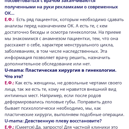
посоветоваться с врачом заканчиваются
полученными на руки рекламками о современных
ОК...
Е.Ф.:
Есть ряд пациенток, которым необходимо сдавать
анализы перед назначением ОК. А есть те, с кем
достаточно беседы и осмотра гинекологом. На приеме
мы знакомимся с анамнезом пациентки, тем, что она
расскажет о себе, характере менструального цикла,
заболеваниях, в том числе наследственных. Эта
информация позволяет врачу решить, назначить
дополнительное обследование или нет.
U-mama:
Пластическая хирургия в гинекологии.
Что это?
Е.Ф.:
Как есть женщины, не довольные чертами своего
лица, так же есть те, кому не нравится внешний вид
интимных мест. Например, если после родов
деформировались половые губы. Поправить дело
бывает психологически необходимо, мы, как
пластические хирурги, выполняем подобные операции.
U-mama:
Девственную плеву восстановите?
Е.Ф.:
(Смеется) Да, запросто! Для частной клиники это