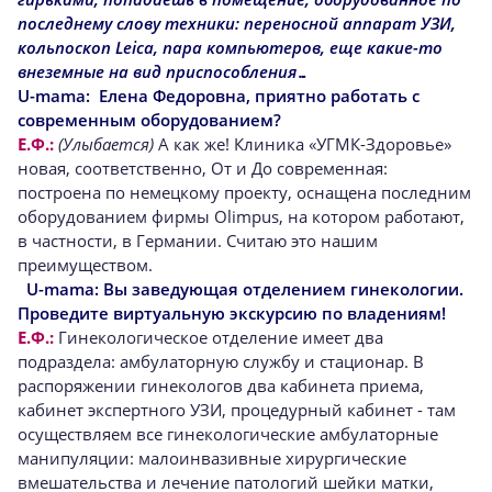
последнему слову техники: переносной аппарат УЗИ,
кольпоскоп Leica, пара компьютеров, еще какие-то
внеземные на вид приспособления…
U-mama:
Елена Федоровна, приятно работать с
современным оборудованием?
Е.Ф.:
(Улыбается)
А как же! Клиника «УГМК-Здоровье»
новая, соответственно, От и До современная:
построена по немецкому проекту, оснащена последним
оборудованием фирмы Olimpus, на котором работают,
в частности, в Германии. Считаю это нашим
преимуществом.
U-mama:
Вы заведующая отделением гинекологии.
Проведите виртуальную экскурсию по владениям!
Е.Ф.:
Гинекологическое отделение имеет два
подраздела: амбулаторную службу и стационар. В
распоряжении гинекологов два кабинета приема,
кабинет экспертного УЗИ, процедурный кабинет - там
осуществляем все гинекологические амбулаторные
манипуляции: малоинвазивные хирургические
вмешательства и лечение патологий шейки матки,