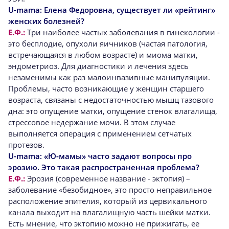
U-mama:
Елена Федоровна, существует ли «рейтинг»
женских болезней?
Е.Ф.:
Три наиболее частых заболевания в гинекологии -
это бесплодие, опухоли яичников (частая патология,
встречающаяся в любом возрасте) и миома матки,
эндометриоз. Для диагностики и лечения здесь
незаменимы как раз малоинвазивные манипуляции.
Проблемы, часто возникающие у женщин старшего
возраста, связаны с недостаточностью мышц тазового
дна: это опущение матки, опущение стенок влагалища,
стрессовое недержание мочи. В этом случае
выполняется операция с применением сетчатых
протезов.
U-mama:
«Ю-мамы» часто задают вопросы про
эрозию. Это такая распространенная проблема?
Е.Ф.:
Эрозия (современное название - эктопия) –
заболевание «безобидное», это просто неправильное
расположение эпителия, который из цервикального
канала выходит на влагалищную часть шейки матки.
Есть мнение, что эктопию можно не прижигать, ее