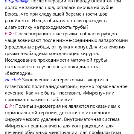
pir@midk
@:
После операции по поводу внематочной
долго не заживал шов, осталась ямочка на рубце.
Боюсь, что при следующей беременности шов
разойдется. И еще: обязательно ли проходить
диагностику на проходимость трубы?
Е.Ф.:
Послеоперационные грыжи в области рубцов
чаще возникают после нижне-срединных лапаротомий
(продольные рубцы, от пупка к лону). Для исключения
грыжи необходима консультация хирурга.
Исследование проходимости маточной трубы
назначается в случае постановки диагноза
«бесплодие».
vic-chel:
Заключение гистероскопии – «картина
гигантского полипа эндометрия», нужно гормональное
лечение. Как мне быть - поставить «Мирену» или
принимать какие-то таблетки?
Е.Ф.:
Полипы эндометрия не являются показанием к
гормональной терапии, достаточно их полного
хирургического удаления. Внутриматочная система
«Мирена» предназначена для контрацепции, для
лечения обильных менструаций, для профилактики