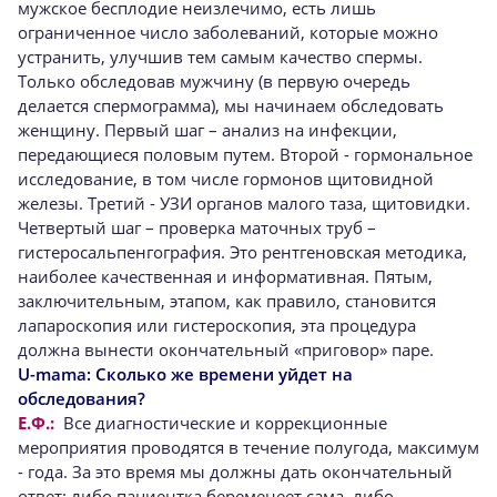
мужское бесплодие неизлечимо, есть лишь
ограниченное число заболеваний, которые можно
устранить, улучшив тем самым качество спермы.
Только обследовав мужчину (в первую очередь
делается спермограмма), мы начинаем обследовать
женщину. Первый шаг – анализ на инфекции,
передающиеся половым путем. Второй - гормональное
исследование, в том числе гормонов щитовидной
железы. Третий - УЗИ органов малого таза, щитовидки.
Четвертый шаг – проверка маточных труб –
гистеросальпенгография. Это рентгеновская методика,
наиболее качественная и информативная. Пятым,
заключительным, этапом, как правило, становится
лапароскопия или гистероскопия, эта процедура
должна вынести окончательный «приговор» паре.
U-mama:
Сколько же времени уйдет на
обследования?
Е.Ф.:
Все диагностические и коррекционные
мероприятия проводятся в течение полугода, максимум
- года. За это время мы должны дать окончательный
ответ: либо пациентка беременеет сама, либо