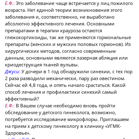
Е.Ф.:
Это заболевание чаще встречается у лиц пожилого
возраста. Нет единой теории возникновения этого
заболевания и, соответственно, не выработано
абсолютно эффективного лечения. Основными
препаратами в терапии крауроза остаются
глюкокортикоиды, так же применяются гормональные
препараты (женских и мужских половых гормонов). Из
хирургических методов, согласно современным
данным, основными являются лазерная абляция или
криодеструкция тканей вульвы.
Джуси:
У дочери в 1 год обнаружили синехии, с тех пор
2 раза разводили механически, пару раз овестином.
Сейчас ей 4,8 года, и опять начало срастаться. Какой
способ лечения и профилактики синехий самый
эффективный?
Е.Ф.:
В Вашем случае необходимо вновь пройти
обследование у детского гинеколога, возможно,
потребуется исследование микрофлоры. Приглашаем
на прием к детскому гинекологу в клинику «УГМК-
Здоровье».