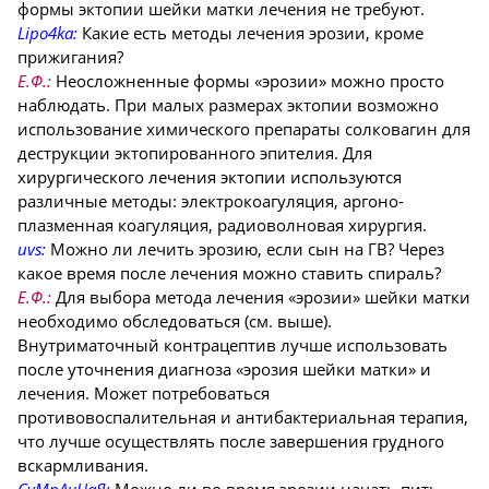
формы эктопии шейки матки лечения не требуют.
Lipo4ka:
Какие есть методы лечения эрозии, кроме
прижигания?
Е.Ф.:
Неосложненные формы «эрозии» можно просто
наблюдать. При малых размерах эктопии возможно
использование химического препараты солковагин для
деструкции эктопированного эпителия. Для
хирургического лечения эктопии используются
различные методы: электрокоагуляция, аргоно-
плазменная коагуляция, радиоволновая хирургия.
uvs:
Можно ли лечить эрозию, если сын на ГВ? Через
какое время после лечения можно ставить спираль?
Е.Ф.:
Для выбора метода лечения «эрозии» шейки матки
необходимо обследоваться (см. выше).
Внутриматочный контрацептив лучше использовать
после уточнения диагноза «эрозия шейки матки» и
лечения. Может потребоваться
противовоспалительная и антибактериальная терапия,
что лучше осуществлять после завершения грудного
вскармливания.
СуМрАчНаЯ:
Можно ли во время эрозии начать пить