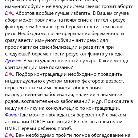
иммуноглобулин не вводили. Чем сейчас грозит аборт?
Е.Ф.:
Абортов вообще лучше избегать. В Вашем случае
аборт может повлиять на появление антител к резус-
фактору, чем больше срок беременности, тем выше
риск. Необходимо после прерывания беременности
сразу ввести иммуноглобулин антирезус для
профилактики сенсибилизации и развития при
следующей беременности резус-конфликта у плода.
Дусёчек:
У меня удален желчный пузырь. Какие методы
контрацепции мне показаны?
Е.Ф.:
Подбор контрацепции необходимо проводить
индивидуально с учетом многих факторов: возраст,
перенесенные и имеющиеся заболевания,
наследственные заболевания, наличие в анамнезе
родов, воспалительных заболеваний и др. Приходите в
нашу клинику на консультацию по контрацепции.
Фоти:
Где можно наблюдаться беременной с риском
активации TORCH-инфекций? Я являюсь носителем
ЦМВ. Первый ребенок погиб.
Е.Ф.:
Вам необходимо пройти полное обследование на