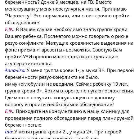
беременность? Дочке 9 месяцев, на ГВ. Вместо
менструации у меня нерегулярная мазня. Принимаю
"Чарозетту". Это нормально, или стоит срочно пройти
обследование?
Е.Ф.:
В Вашем случае необходимо знать группу крови
Вашего ребенка. После этого можно говорить о риске
резус-конфликта. Мажущие кровянистые выделения на
фоне приема «Чарозетты» возможны. Советую Вам
пройти УЗИ органов малого таза и консультацию
акушера-гинеколога.
Anna-liza:
У меня группа крови 1-, у мужа 3+. При первой
беременности резус-конфликта не было,
иммуноглобулин не вводили. Сейчас ребенку 10 лет,
группа крови 3+. Хотим второго, но пугают осложнения.
Где можно получить консультацию по данному
вопросу и пройти необходимое обследование?
Е.Ф.:
Приходите на консультацию в нашу клинику для
проведения полного обследования перед планируемой
беременностью.
tna:
У меня группа крови 2-, у мужа 2+. При первой
беременности резус-конфликта не было,