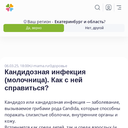
Ваш регион -
Екатеринбург и область
?
Да, верно
Нет, другой
06.03.25, 18:00
U-mama.ru
Здоровье
Кандидозная инфекция
(
молочница). Как с ней
справиться?
Кандидоз или кандидозная инфекция — заболевание,
вызываемое грибами рода Candidа, которые способны
поражать слизистые оболочки, внутренние органы и
кожу.
Встречается как среди детей, так и среди взрослых (и