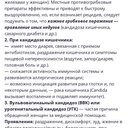
железами у женщин). Местные противогрибковые
препараты эффективны и приводят к быстрому
выздоровлению, но, если возникает рецидив, следует
подумать о том, что
кожное грибковое поражение —
проявление иных недугов
(кандидоза кишечника,
сахарного диабета и др.).
2. При
кандидозе кишечника:
—
имеет место диарея, связанная с приемом
антибиотиков, раздражение кишечника и симптомы
пищевой непереносимости (вздутие, запор/диарея,
головная боль и др.).
— снижается активность иммунной системы и
развиваются аллергические реакции;
— возможно инициация развития рака глотки и, по
некоторым данным, — рака кишечника (Candida
вызывает воспаление и подавляет иммунитет).
3. Вульвовагинаьный кандидоз (ВВК)
или
урогенитальный кандидоз (УГК)
— частая причина
обращений женщин за медицинской помощью.
Проявления:
раздражение, дискомфорт, зуд, жжение в
области влагалища/вульвы, болезненность при