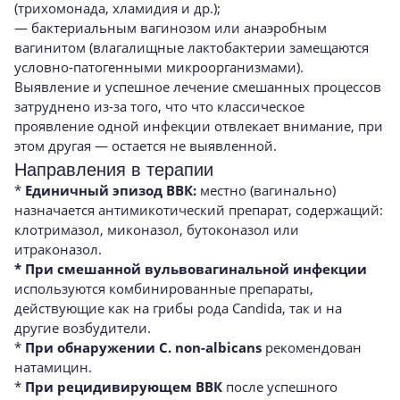
(трихомонада, хламидия и др.);
— бактериальным вагинозом или анаэробным
вагинитом (влагалищные лактобактерии замещаются
условно-патогенными микроорганизмами).
Выявление и успешное лечение смешанных процессов
затруднено из-за того, что что классическое
проявление одной инфекции отвлекает внимание, при
этом другая — остается не выявленной.
Направления в терапии
*
Единичный эпизод ВВК:
местно (вагинально)
назначается антимикотический препарат, содержащий:
клотримазол, миконазол, бутоконазол или
итраконазол.
* При смешанной вульвовагинальной инфекции
используются комбинированные препараты,
действующие как на грибы рода Candidа, так и на
другие возбудители.
*
При обнаружении C. non-albicans
рекомендован
натамицин.
*
При рецидивирующем ВВК
после успешного