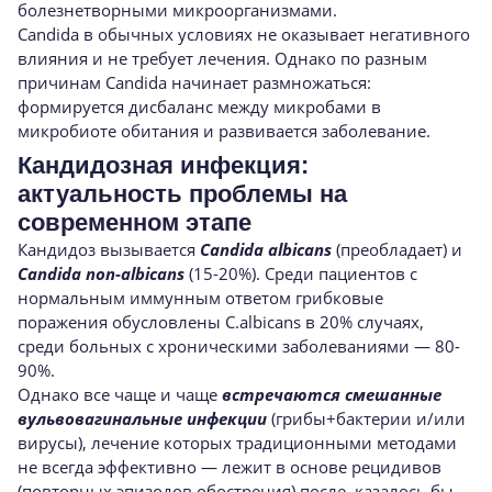
болезнетворными микроорганизмами.
Candida в обычных условиях не оказывает негативного
влияния и не требует лечения. Однако по разным
причинам Candida начинает размножаться:
формируется дисбаланс между микробами в
микробиоте обитания и развивается заболевание.
Кандидозная инфекция:
актуальность проблемы на
современном этапе
Кандидоз вызывается
Candida albicans
(преобладает) и
Candida non-albicans
(15-20%). Среди пациентов с
нормальным иммунным ответом грибковые
поражения обусловлены C.albicans в 20% случаях,
среди больных с хроническими заболеваниями — 80-
90%.
Однако все чаще и чаще
встречаются смешанные
вульвовагинальные инфекции
(грибы+бактерии и/или
вирусы), лечение которых традиционными методами
не всегда эффективно — лежит в основе рецидивов
(повторных эпизодов обострения) после, казалось бы,