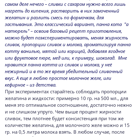
самом деле нечего – сливки с сахаром нужно всего лишь
нагреть до кипения, растворить в них замоченный
желатин и разлить смесь по формочкам, для
застывания. Это классический вариант, панна кота "а
натюрель" – освоив базовый рецепт приготовления,
можно будет поэкспериментировать, меняя жирность
сливок, пропорции сливок и молока, ароматизируя панна
котту ванилью, мятой или корицей, добавляя ягодное
или фруктовое пюре, мед или, к примеру, шоколад. Мне
нравится панна котта из сливок и молока, у неё
нежирный и в то же время убедительный сливочный
вкус. А еще я люблю простое молочное желе, или
кефирное – из детства.
При экспериментах старайтесь соблюдать пропорции
желатина и жидкости: примерно 10 гр. на 500 мл., для
меня это оптимальное соотношение, достаточно нежно
и не слишком упруго. Чем выше процент жирности
сливок, тем плотнее будет консистенция при том же
количестве желатина, для молочного желе можно и 15
гр. на 0,5 литра молока взять. В любом случае, после