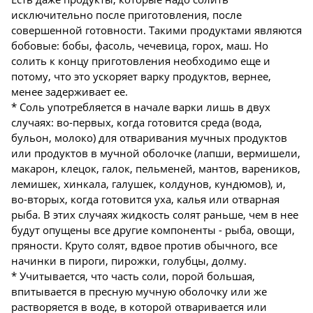
исключительно после приготовления, после
совершенной готовности. Такими продуктами являются
бобовые: бобы, фасоль, чечевица, горох, маш. Но
солить к концу приготовления необходимо еще и
потому, что это ускоряет варку продуктов, вернее,
менее задерживает ее.
* Соль употребляется в начале варки лишь в двух
случаях: во-первых, когда готовится среда (вода,
бульон, молоко) для отваривания мучных продуктов
или продуктов в мучной оболочке (лапши, вермишели,
макарон, клецок, галок, пельменей, мантов, вареников,
лемишек, хинкала, галушек, колдунов, кундюмов), и,
во-вторых, когда готовится уха, калья или отварная
рыба. В этих случаях жидкость солят раньше, чем в нее
будут опущены все другие компоненты - рыба, овощи,
пряности. Круто солят, вдвое против обычного, все
начинки в пироги, пирожки, голубцы, долму.
* Учитывается, что часть соли, порой большая,
впитывается в пресную мучную оболочку или же
растворяется в воде, в которой отваривается или