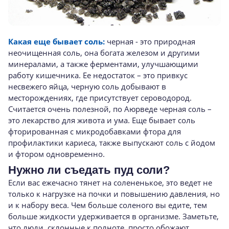
Какая еще бывает соль:
черная - это природная
неочищенная соль, она богата железом и другими
минералами, а также ферментами, улучшающими
работу кишечника. Ее недостаток – это привкус
несвежего яйца, черную соль добывают в
месторождениях, где присутствует сероводород.
Считается очень полезной, по Аюрведе черная соль –
это лекарство для живота и ума. Еще бывает соль
фторированная с микродобавками фтора для
профилактики кариеса, также выпускают соль с йодом
и фтором одновременно.
Нужно ли съедать пуд соли?
Если вас ежечасно тянет на солененькое, это ведет не
только к нагрузке на почки и повышению давления, но
и к набору веса. Чем больше соленого вы едите, тем
больше жидкости удерживается в организме. Заметьте,
что люди, склонные к полноте, просто обожают