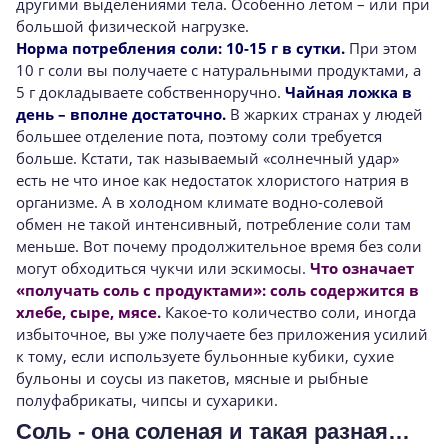
другими выделениями тела. Особенно летом – или при
большой физической нагрузке.
Норма потребления соли: 10-15 г в сутки.
При этом
10 г соли вы получаете с натуральными продуктами, а
5 г докладываете собственноручно.
Чайная ложка в
день – вполне достаточно.
В жарких странах у людей
большее отделение пота, поэтому соли требуется
больше. Кстати, так называемый «солнечный удар»
есть не что иное как недостаток хлористого натрия в
организме. А в холодном климате водно-солевой
обмен не такой интенсивный, потребление соли там
меньше. Вот почему продолжительное время без соли
могут обходиться чукчи или эскимосы.
Что означает
«получать соль с продуктами»: соль содержится в
хлебе, сыре, мясе.
Какое-то количество соли, иногда
избыточное, вы уже получаете без приложения усилий
к тому, если используете бульонные кубики, сухие
бульоны и соусы из пакетов, мясные и рыбные
полуфабрикаты, чипсы и сухарики.
Соль - она соленая и такая разная…