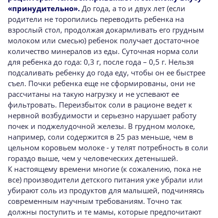
«принудительно».
До года, а то и двух лет (если
родители не торопились переводить ребенка на
взрослый стол, продолжая докармливать его грудным
молоком или смесью) ребенок получает достаточное
количество минералов из еды. Суточная норма соли
для ребенка до года: 0,3 г, после года – 0,5 г. Нельзя
подсаливать ребенку до года еду, чтобы он ее быстрее
съел. Почки ребенка еще не сформированы, они не
рассчитаны на такую нагрузку и не успевают ее
фильтровать. Переизбыток соли в рационе ведет к
нервной возбудимости и серьезно нарушает работу
почек и поджелудочной железы. В грудном молоке,
например, соли содержится в 25 раз меньше, чем в
цельном коровьем молоке - у телят потребность в соли
гораздо выше, чем у человеческих детенышей.
К настоящему времени многие (к сожалению, пока не
все) производители детского питания уже убрали или
убирают соль из продуктов для малышей, подчиняясь
современным научным требованиям. Точно так
должны поступить и те мамы, которые предпочитают