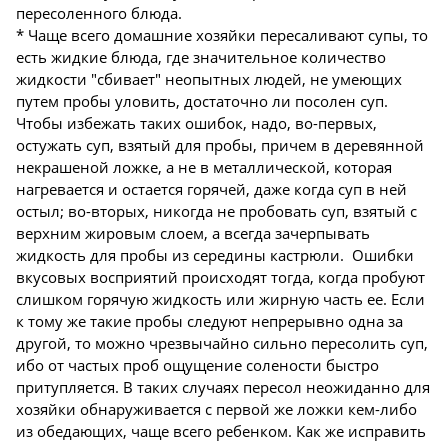
пересоленного блюда.
* Чаще всего домашние хозяйки пересаливают супы, то
есть жидкие блюда, где значительное количество
жидкости "сбивает" неопытных людей, не умеющих
путем пробы уловить, достаточно ли посолен суп.
Чтобы избежать таких ошибок, надо, во-первых,
остужать суп, взятый для пробы, причем в деревянной
некрашеной ложке, а не в металлической, которая
нагревается и остается горячей, даже когда суп в ней
остыл; во-вторых, никогда не пробовать суп, взятый с
верхним жировым слоем, а всегда зачерпывать
жидкость для пробы из середины кастрюли. Ошибки
вкусовых восприятий происходят тогда, когда пробуют
слишком горячую жидкость или жирную часть ее. Если
к тому же такие пробы следуют непрерывно одна за
другой, то можно чрезвычайно сильно пересолить суп,
ибо от частых проб ощущение солености быстро
притупляется. В таких случаях пересол неожиданно для
хозяйки обнаруживается с первой же ложки кем-либо
из обедающих, чаще всего ребенком. Как же исправить