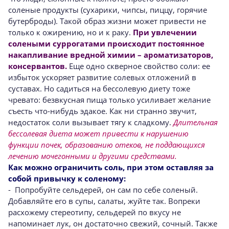
соленые продукты (сухарики, чипсы, пиццу, горячие
бутерброды). Такой образ жизни может привести не
только к ожирению, но и к раку.
При увлечении
солеными суррогатами происходит постоянное
накапливание вредной химии – ароматизаторов,
консервантов.
Еще одно скверное свойство соли: ее
избыток ускоряет развитие солевых отложений в
суставах. Но садиться на бессолевую диету тоже
чревато: безвкусная пища только усиливает желание
съесть что-нибудь эдакое. Как ни странно звучит,
недостаток соли вызывает тягу к сладкому.
Длительная
бессолевая диета может привести к нарушению
функции почек, образованию отеков, не поддающихся
лечению мочегонными и другими средствами.
Как можно ограничить соль, при этом оставляя за
собой привычку к соленому:
- Попробуйте сельдерей, он сам по себе соленый.
Добавляйте его в супы, салаты, жуйте так. Вопреки
расхожему стереотипу, сельдерей по вкусу не
напоминает лук, он достаточно свежий, сочный. Также