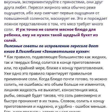
вкусным, экспериментируйте с пряностями, они друг
друга любят. Пересол жирного мяса обычно реже
ощущается, ибо жир смягчает первые ощущения от
повышенной солености, маскирует ее. Это и порождает
ложное представление о том, что мясо требует много
соли.
И уж точно не солите мясное блюдо для
ребенка, ему не нужен такой щедрый букет из
солей.
Полезные советы по исправлению пересола дает
книга В.Похлебкина «Занимательная кухня»:
* Как правило, подавляющее большинство как жидких,
так и твердых блюд солится в конце приготовления
или, по крайней мере, ближе к концу приготовления.
Уже одно это правило гарантирует правильное
применение соли. Когда блюдо почти готово, то можно
солить, не ошибаясь: его объем больше не изменится,
лишняя жидкость не выкипит, консистенция мяса,
рыбы, овощей будет такова, что соль равномерно и
быстро проникнет в их ткань. Словом, солить к концу
приготовления и надежно, и удобно - ошибок меньше.
Есть даже продукты, которые надо солить