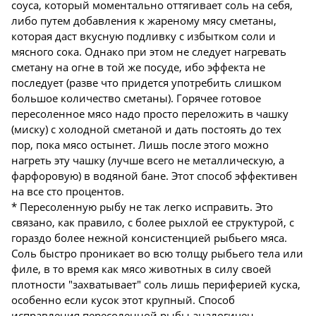
соуса, который моментально оттягивает соль на себя,
либо путем добавления к жареному мясу сметаны,
которая даст вкусную подливку с избытком соли и
мясного сока. Однако при этом не следует нагревать
сметану на огне в той же посуде, ибо эффекта не
последует (разве что придется употребить слишком
большое количество сметаны). Горячее готовое
пересоленное мясо надо просто переложить в чашку
(миску) с холодной сметаной и дать постоять до тех
пор, пока мясо остынет. Лишь после этого можно
нагреть эту чашку (лучше всего не металлическую, а
фарфоровую) в водяной бане. Этот способ эффективен
на все сто процентов.
* Пересоленную рыбу не так легко исправить. Это
связано, как правило, с более рыхлой ее структурой, с
гораздо более нежной консистенцией рыбьего мяса.
Соль быстро проникает во всю толщу рыбьего тела или
филе, в то время как мясо животных в силу своей
плотности "захватывает" соль лишь периферией куска,
особенно если кусок этот крупный. Способ
исправления пересоленной рыбы аналогичен