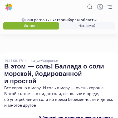
Ваш регион -
Екатеринбург и область
?
Да, верно
Нет, другой
19.11.08, 17:11
ptica_we
Здоровье
В этом — соль! Баллада о соли
морской
,
йодированной
и простой
Все хорошо в меру. И соль в меру — очень хороша!
В этой статье — о видах соли
,
ее пользе и вреде
,
об употреблении соли во время беременности и детям
,
и многое другое
Я битый час вертел в руках солонку,