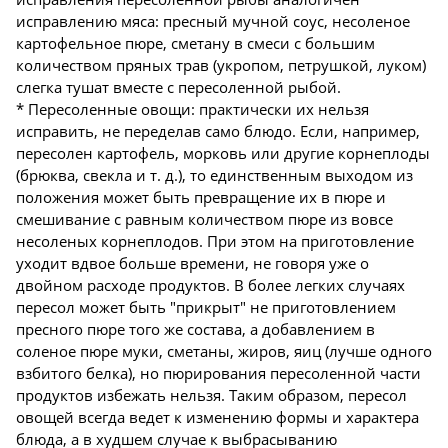
исправлению мяса: пресный мучной соус, несоленое
картофельное пюре, сметану в смеси с большим
количеством пряных трав (укропом, петрушкой, луком)
слегка тушат вместе с пересоленной рыбой.
* Пересоленные овощи: практически их нельзя
исправить, не переделав само блюдо. Если, например,
пересолен картофель, морковь или другие корнеплоды
(брюква, свекла и т. д.), то единственным выходом из
положения может быть превращение их в пюре и
смешивание с равным количеством пюре из вовсе
несоленых корнеплодов. При этом на приготовление
уходит вдвое больше времени, не говоря уже о
двойном расходе продуктов. В более легких случаях
пересол может быть "прикрыт" не приготовлением
пресного пюре того же состава, а добавлением в
соленое пюре муки, сметаны, жиров, яиц (лучше одного
взбитого белка), но пюрирования пересоленной части
продуктов избежать нельзя. Таким образом, пересол
овощей всегда ведет к изменению формы и характера
блюда, а в худшем случае к выбрасыванию