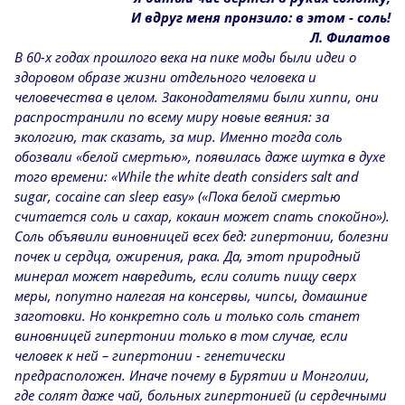
И вдруг меня пронзило: в этом - соль!
Л. Филатов
В 60-х годах прошлого века на пике моды были идеи о
здоровом образе жизни отдельного человека и
человечества в целом. Законодателями были хиппи, они
распространили по всему миру новые веяния: за
экологию, так сказать, за мир. Именно тогда соль
обозвали «белой смертью», появилась даже шутка в духе
того времени: «While the white death considers salt and
sugar, cocaine can sleep easy» («Пока белой смертью
считается соль и сахар, кокаин может спать спокойно»).
Соль объявили виновницей всех бед: гипертонии, болезни
почек и сердца, ожирения, рака. Да, этот природный
минерал может навредить, если солить пищу сверх
меры, попутно налегая на консервы, чипсы, домашние
заготовки. Но конкретно соль и только соль станет
виновницей гипертонии только в том случае, если
человек к ней – гипертонии - генетически
предрасположен. Иначе почему в Бурятии и Монголии,
где солят даже чай, больных гипертонией (и сердечными