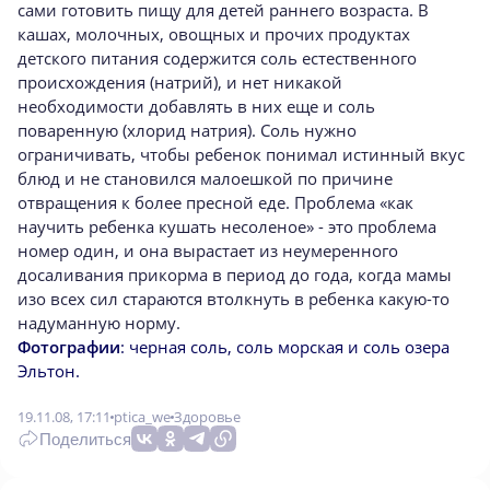
сами готовить пищу для детей раннего возраста. В
кашах, молочных, овощных и прочих продуктах
детского питания содержится соль естественного
происхождения (натрий), и нет никакой
необходимости добавлять в них еще и соль
поваренную (хлорид натрия). Соль нужно
ограничивать, чтобы ребенок понимал истинный вкус
блюд и не становился малоешкой по причине
отвращения к более пресной еде. Проблема «как
научить ребенка кушать несоленое» - это проблема
номер один, и она вырастает из неумеренного
досаливания прикорма в период до года, когда мамы
изо всех сил стараются втолкнуть в ребенка какую-то
надуманную норму.
Фотографии
: черная соль, соль морская и соль озера
Эльтон.
19.11.08, 17:11
ptica_we
Здоровье
Поделиться