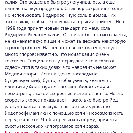
калия. Это вещество быстро улетучивалось, а еще
влияло на вкус продуктов. С тех пор сохранился совет
не использовать йодированную соль в домашних
заготовках, чтобы не получился горький привкус. Но с
1998 года принят новый стандарт, по нему соль
йодируют йодатом калия. Он не так быстро испаряется,
не изменяет вкус пищи и может выдержать некоторую
термообработку. Насчет этого вещества существует
много споров: известно, что йодат калия очень
токсичен. Специалисты утверждают, что в соли он
содержится в таких дозах, что навредить не может.
Медики спорят. Истина где-то посередине.
Существует миф, будто, чтобы узнать, хватает ли
организму йода, нужно намазать йодом кожу и
посмотреть, с какой скоростью исчезнет пятно. Но эта
скорость скорее показывает, насколько быстро йод
улетучивается в воздух. Главное преимущество
йодопрофилактики с помощью соли - невозможность
передозировки. Чтобы превысить норму, придется
съесть несколько килограммов соли зараз.
Как хранить йодированную соль:
целебные свойства