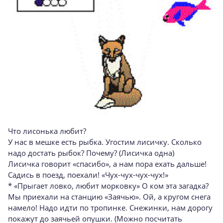
Что лисонька любит?
У нас в мешке есть рыбка. Угостим лисичку. Сколько
надо достать рыбок? Почему? (Лисичка одна)
Лисичка говорит «спасибо», а нам пора ехать дальше!
Садись в поезд, поехали! «Чух-чух-чух-чух!»
* «Прыгает ловко, любит морковку» О ком эта загадка?
Мы приехали на станцию «Заячью». Ой, а кругом снега
намело! Надо идти по тропинке. Снежинки, нам дорогу
покажут до заячьей опушки. (Можно посчитать