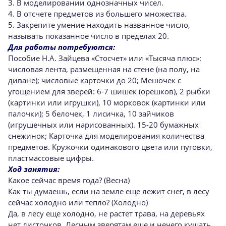
3. В моделировании однозначных чисел.
4. В отсчете предметов из большего множества.
5. Закрепите умение находить названное число,
называть показанное число в пределах 20.
Для работы потребуются:
Пособие Н.А. Зайцева «Стосчет» или «Тысяча плюс»:
числовая лента, размещенная на стене (на полу, на
диване); числовые карточки до 20; Мешочек с
угощением для зверей: 6-7 шишек (орешков), 2 рыбки
(картинки или игрушки), 10 морковок (картинки или
палочки); 5 белочек, 1 лисичка, 10 зайчиков
(игрушечных или нарисованных). 15-20 бумажных
снежинок; Карточка для моделирования количества
предметов. Кружочки одинакового цвета или пуговки,
пластмассовые цифры.
Ход занятия:
Какое сейчас время года? (Весна)
Как ты думаешь, если на земле еще лежит снег, в лесу
сейчас холодно или тепло? (Холодно)
Да, в лесу еще холодно, не растет трава, на деревьях
нет листочков. Лесным зверятам еще и нечего кушать.