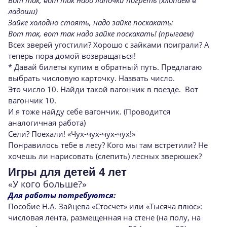
Вот так, вот так надо лапочки погреть (хлопаем в
ладоши)
Зайке холодно стоять, надо зайке поскакать:
Вот так, вот так надо зайке поскакать! (прыгаем)
Всех зверей угостили? Хорошо с зайками поиграли? А
теперь пора домой возвращаться!
* Давай билеты купим в обратный путь. Предлагаю
выбрать числовую карточку. Назвать число.
Это число 10. Найди такой вагончик в поезде. Вот
вагончик 10.
И я тоже найду себе вагончик. (Проводится
аналогичная работа)
Сели? Поехали! «Чух-чух-чух-чух!»
Понравилось тебе в лесу? Кого мы там встретили? Не
хочешь ли нарисовать (слепить) лесных зверюшек?
Игры для детей 4 лет
«У кого больше?»
Для работы потребуются:
Пособие Н.А. Зайцева «Стосчет» или «Тысяча плюс»:
числовая лента, размещенная на стене (на полу, на