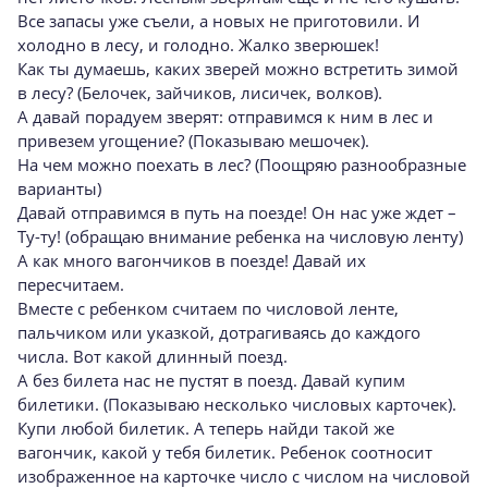
Все запасы уже съели, а новых не приготовили. И
холодно в лесу, и голодно. Жалко зверюшек!
Как ты думаешь, каких зверей можно встретить зимой
в лесу? (Белочек, зайчиков, лисичек, волков).
А давай порадуем зверят: отправимся к ним в лес и
привезем угощение? (Показываю мешочек).
На чем можно поехать в лес? (Поощряю разнообразные
варианты)
Давай отправимся в путь на поезде! Он нас уже ждет –
Ту-ту! (обращаю внимание ребенка на числовую ленту)
А как много вагончиков в поезде! Давай их
пересчитаем.
Вместе с ребенком считаем по числовой ленте,
пальчиком или указкой, дотрагиваясь до каждого
числа. Вот какой длинный поезд.
А без билета нас не пустят в поезд. Давай купим
билетики. (Показываю несколько числовых карточек).
Купи любой билетик. А теперь найди такой же
вагончик, какой у тебя билетик. Ребенок соотносит
изображенное на карточке число с числом на числовой