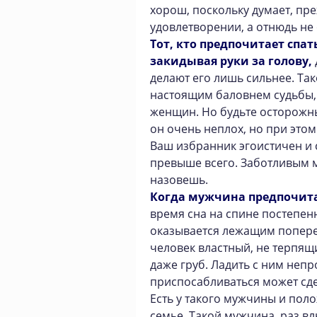
хорош, поскольку думает, пре
удовлетворении, а отнюдь не
Тот, кто предпочитает спат
закидывая руки за голову,
делают его лишь сильнее. Та
настоящим баловнем судьбы
женщин. Но будьте осторожны,
он очень неплох, но при это
Ваш избранник эгоистичен и 
превыше всего. Заботливым м
назовешь.
Когда мужчина предпочитае
время сна на спине постепен
оказывается лежащим поперек 
человек властный, не терпя
даже груб. Ладить с ним непр
приспосабливаться может сде
Есть у такого мужчины и пол
семье. Такой мужчина, раз в