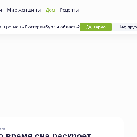
и
Мир женщины
Дом
Рецепты
аш регион -
Екатеринбург и область
?
Да, верно
Нет, друг
ния
 время сна раскроет