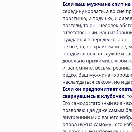
Если ваш мужчина спит на
середину кровати, а во сне п
простыню, и подушку, и одеял
постели, то он - человек обс
ответственный. Ваш избранни
нуждается в переделке, а он -
не всё, то, по крайней мере, 
продвигаются по службе и за
довольно прижимист, любит 
и, запомните, весьма ревнив.
редко. Ваш мужчина - хорош
наслаждаться сексом, но и д
Если он предпочитает спать
свернувшись в клубочек,
то
Его самодостаточный вид - вс
позволяющая даже самым бл
внутренний мир вашего избра
опора нужна самому - его из
выраженный материнский инст