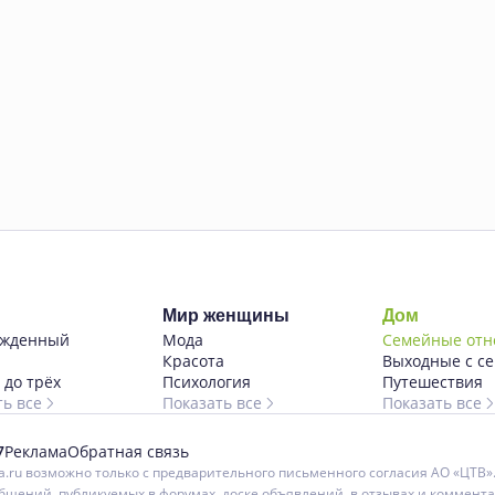
Мир женщины
Дом
ожденный
Мода
Семейные от
Красота
Выходные с с
 до трёх
Психология
Путешествия
ть все
Показать все
Показать все
7
Реклама
Обратная связь
ru возможно только с предварительного письменного согласия АО «ЦТВ»
бщений, публикуемых в форумах, доске объявлений, в отзывах и коммента