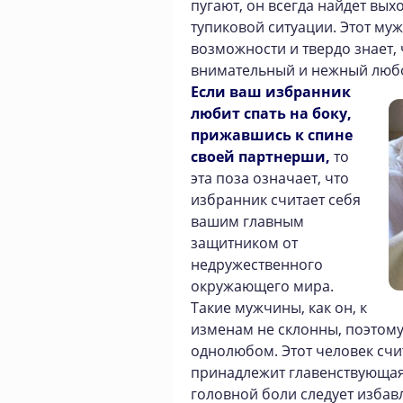
пугают, он всегда найдет вых
тупиковой ситуации. Этот му
возможности и твердо знает, ч
внимательный и нежный любо
Если ваш избранник
любит спать на боку,
прижавшись к спине
своей партнерши,
то
эта поза означает, что
избранник считает себя
вашим главным
защитником от
недружественного
окружающего мира.
Такие мужчины, как он, к
изменам не склонны, поэтому
однолюбом. Этот человек счи
принадлежит главенствующая 
головной боли следует избав