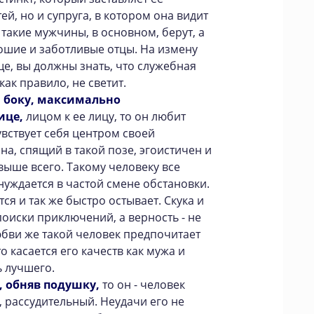
ей, но и супруга, в котором она видит
такие мужчины, в основном, берут, а
ошие и заботливые отцы. На измену
ще, вы должны знать, что служебная
как правило, не светит.
 боку,
максимально
ице,
лицом к ее лицу, то он любит
вствует себя центром своей
а, спящий в такой позе, эгоистичен и
выше всего. Такому человеку все
нуждается в частой смене обстановки.
ся и так же быстро остывает. Скука и
поиски приключений, а верность - не
юбви же такой человек предпочитает
то касается его качеств как мужа и
ь лучшего.
,
обняв подушку,
то он - человек
 рассудительный. Неудачи его не