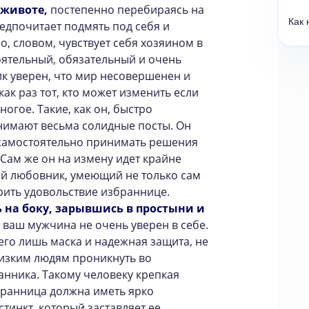
 животе,
постепенно перебираясь на
Как 
редпочитает подмять под себя и
о, словом, чувствует себя хозяином в
тоятельный, обязательный и очень
к уверен, что мир несовершенен и
 как раз тот, кто может изменить если
многое. Такие, как он, быстро
нимают весьма солидные посты. Он
самостоятельно принимать решения
 Сам же он на измену идет крайне
ий любовник, умеющий не только сам
арить удовольствие избраннице.
 на боку,
зарывшись в простыни и
 ваш мужчина не очень уверен в себе.
его лишь маска и надежная защита, не
изким людям проникнуть во
нника. Такому человеку крепкая
бранница должна иметь ярко
инкт, который заставляет ее