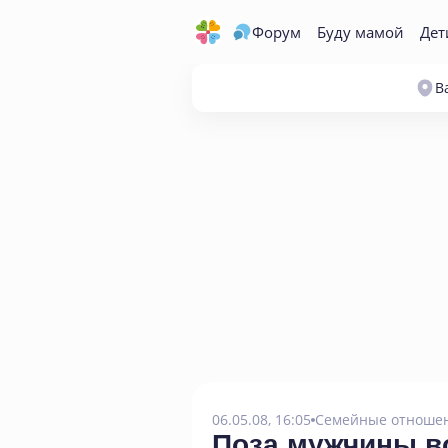
Форум
Буду мамой
Дет
В
06.05.08, 16:05
Семейные отноше
Поза мужчины во