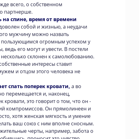
жде всего, о собственном
 о партнерше.
ь на спине, время от времени
доволен собой и жизнью, а неудачи
кого мужчину можно назвать
, пользующимся огромным успехом у
 ведь его могут и увести. В постели
м несколько склонен к самолюбованию.
собственные интересы ставит
ужем и отцом этого человека не
т спать поперек кровати,
а во
но перемещается и, наконец,
кровати, это говорит о том, что он -
щий компромиссов. Он прямолинеен и
осто, хотя женская мягкость и умение
лать ваш союз с ним вполне сносным.
ожительные черты, например, забота о
любившись, проносит это чувство