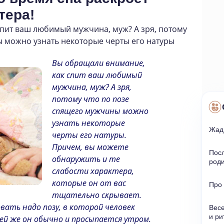
тера!
спит ваш любимый мужчина
,
муж? А зря
,
потому
 можно узнать некоторые черты его натуры
Вы обращали внимание,
как спит ваш любимый
мужчина, муж? А зря,
потому что по позе
спящего мужчины можно
узнать некоторые
Жад
черты его натуры.
Причем, вы можете
Пос
обнаружить и те
род
слабости характера,
которые он от вас
Про
тщательно скрывает.
вать надо позу, в которой человек
Весе
и ри
ей же он обычно и просыпается утром.