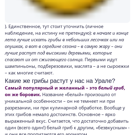
). Единственное, тут стоит уточнить (личное
наблюдение, на истину не претендую):
в начале и конце
лета лучше искать грибы в небольших лесочках или на
опушках, а вот в середине сезона – в самую жару – они
лучше растут под высокими деревьями, которые
спасают их от сжигающего солнца
. Первыми идут
шампиньоны, подберезовики, маслята – а не сыроежки
– как многие считают.
Какие же грибы растут у нас на Урале?
Самый популярный и желанный – это
белый гриб
,
он же боровик.
Название «белый» произошло от
уникальной особенности – он не темнеет ни при
разрезании, ни при кулинарной обработке. Вообще у
этих грибов немало достоинств. Основное – ярко
выраженный вкус. Считается, что достаточно добавить
один (всего один!) белый гриб к другим, «безвкусным» -
и они все пропитаются его ароматом.