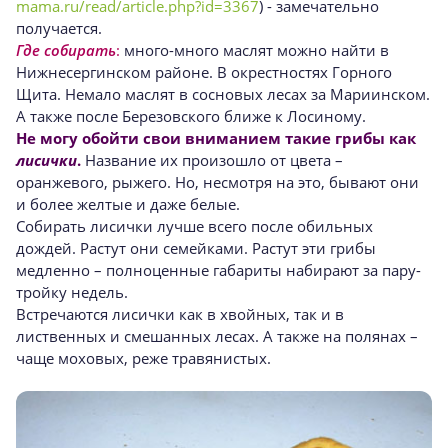
mama.ru/read/article.php?id=3367
) - замечательно
получается.
Где собирать
:
много-много маслят можно найти в
Нижнесергинском районе. В окрестностях Горного
Щита. Немало маслят в сосновых лесах за Мариинском.
А также после Березовского ближе к Лосиному.
Не могу обойти свои вниманием такие грибы как
лисички
.
Название их произошло от цвета –
оранжевого, рыжего. Но, несмотря на это, бывают они
и более желтые и даже белые.
Собирать лисички лучше всего после обильных
дождей. Растут они семейками. Растут эти грибы
медленно – полноценные габариты набирают за пару-
тройку недель.
Встречаются лисички как в хвойных, так и в
лиственных и смешанных лесах. А также на полянах –
чаще моховых, реже травянистых.