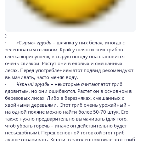
):
·
«Сырые» грузди
– шляпка у них белая, иногда с
зеленоватым отливом. Край у шляпки этих грибов
слегка «припушен», в сырую погоду она становится
очень слизкой. Растут они в еловых и смешанных
лесах. Перед употреблением этот подвид рекомендуют
вымачивать, часто меняя воду.
·
Черный груздь
– некоторые считают этот гриб
ядовитым, но они ошибаются. Растет он в основном в
березовых лисах. Либо в березняках, смешанных с
хвойными деревьями. Этот гриб очень урожайный –
на одной поляне можно найти более 50-70 штук. Его
также нужно предварительно вымачивать (для того,
чтоб убрать горечь – иначе он действительно будет
несъедобным). Перед основной готовкой этот гриб
лучше отваривать. Кстати, в засоленном виде этот гриб