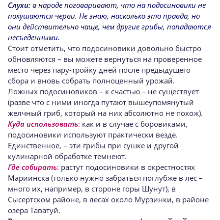
Слухи:
в народе поговаривают, что на подосиновики не
покушаются черви. Не знаю, насколько это правда, но
они действительно чаще, чем другие грибы, попадаются
несъеденными.
Стоит отметить, что подосиновики довольно быстро
обновляются – вы можете вернуться на проверенное
место через пару-тройку дней после предыдущего
сбора и вновь собрать полноценный урожай.
Ложных подосиновиков – к счастью – не существует
(разве что с ними иногда путают вышеупомянутый
желчный гриб, который на них абсолютно не похож).
Куда использовать
:
как и в случае с боровиками,
подосиновики используют практически везде.
Единственное, – эти грибы при сушке и другой
кулинарной обработке темнеют.
Где собирать
:
растут подосиновики в окрестностях
Мариинска (только нужно забраться поглубже в лес –
много их, например, в стороне горы Шунут), в
Сысертском районе, в лесах около Мурзинки, в районе
озера Таватуй.