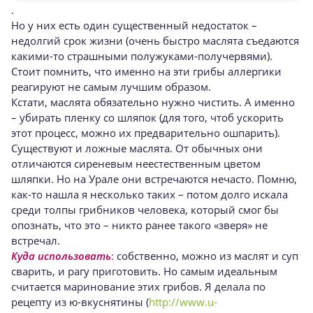
.
Но у них есть один существенный недостаток –
недолгий срок жизни (очень быстро маслята съедаются
какими-то страшными полужуками-получервями).
Стоит помнить, что именно на эти грибы аллергики
реагируют не самым лучшим образом.
Кстати, маслята обязательно нужно чистить. А именно
– убирать пленку со шляпок (для того, чтоб ускорить
этот процесс, можно их предварительно ошпарить).
Существуют и ложные маслята. От обычных они
отличаются сиреневым неестественным цветом
шляпки. Но на Урале они встречаются нечасто. Помню,
как-то нашла я несколько таких – потом долго искала
среди толпы грибников человека, который смог бы
опознать, что это – никто ранее такого «зверя» не
встречал.
Куда использовать
:
собственно, можно из маслят и суп
сварить, и рагу приготовить. Но самым идеальным
считается маринование этих грибов. Я делала по
рецепту из ю-вкуснятины (
http://www.u-