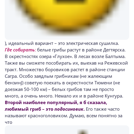
), идеальный вариант – это электрическая сушилка.
Где собирать
:
белые грибы растут в районе Дегтярска.
В окрестностях озера «Глухое». В лесах возле Балтыма.
Также вы сможете пособирать их, выехав на Режевской
тракт. Множество боровиков растет в районе станции
Сагра. Особо заядлым грибникам (не жалеющим
бензинJ) советую поехать в окрестности Тюмени (не
доезжая 50-100 км) – белых грибов там не просто
много, а очень много. Немало их и в районе Кунгура.
Второй наиболее популярный, я б сказала,
любимый гриб – это
подосиновик
.
Его также часто
называют красноголовиком. Думаю, всем понятно за
что