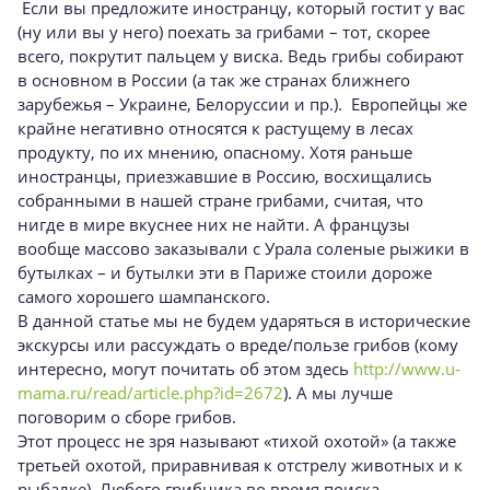
Если вы предложите иностранцу, который гостит у вас
(ну или вы у него) поехать за грибами – тот, скорее
всего, покрутит пальцем у виска. Ведь грибы собирают
в основном в России (а так же странах ближнего
зарубежья – Украине, Белоруссии и пр.). Европейцы же
крайне негативно относятся к растущему в лесах
продукту, по их мнению, опасному. Хотя раньше
иностранцы, приезжавшие в Россию, восхищались
собранными в нашей стране грибами, считая, что
нигде в мире вкуснее них не найти. А французы
вообще массово заказывали с Урала соленые рыжики в
бутылках – и бутылки эти в Париже стоили дороже
самого хорошего шампанского.
В данной статье мы не будем ударяться в исторические
экскурсы или рассуждать о вреде/пользе грибов (кому
интересно, могут почитать об этом здесь
http://www.u-
mama.ru/read/article.php?id=2672
). А мы лучше
поговорим о сборе грибов.
Этот процесс не зря называют «тихой охотой» (а также
третьей охотой, приравнивая к отстрелу животных и к
рыбалке). Любого грибника во время поиска