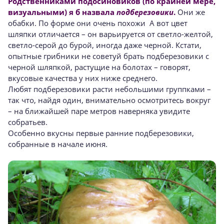
Родственниками подосиновиков (по крайней мере,
визуальными) я б назвала
подберезовики
.
Они же
обабки. По форме они очень похожи А вот цвет
шляпки отличается – он варьируется от светло-желтой,
светло-серой до бурой, иногда даже черной. Кстати,
опытные грибники не советуй брать подберезовики с
черной шляпкой, растущие на болотах – говорят,
вкусовые качества у них ниже среднего.
Любят подберезовики расти небольшими группками –
так что, найдя один, внимательно осмотритесь вокруг
– на ближайшей паре метров наверняка увидите
собратьев.
Особенно вкусны первые ранние подберезовики,
собранные в начале июня.