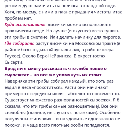
рекомендуют замочить на полчаса в холодной воде.
Хотя, по-моему, с ними в плане придания чистоты итак
проблем нет.
Куда использовать
: лисички можно использовать
практически везде. Но лучше (и вкуснее) всего тушить
эти грибы в сметане. Или делать начинку для пирогов.
Где собирать
:
растут лисички на Московском тракте (в
районе базы отдыха «Хрустальная», в районе озера
Глухое). Около Верх-Нейвинска. В окрестностях
Сысерти.
Вряд ли я смогу рассказать что-либо новое о
сыроежках
– но все же упомянуть их стоит.
Наверняка эти грибы собирал каждый, кто хоть раз
ездил в леса «поохотиться». Расти они начинают
примерно с середины июля – абсолютно повсеместно.
Существует множество разновидностей сыроежек. Я б
сказала, что эти грибы самые разноцветныеJ. Все они
съедобны (главное, не спутать с поганками). Особенно
популярны «синявки» - и на ядовитые однозначно не
похожи, и чаще всего плотные особи попадаются.