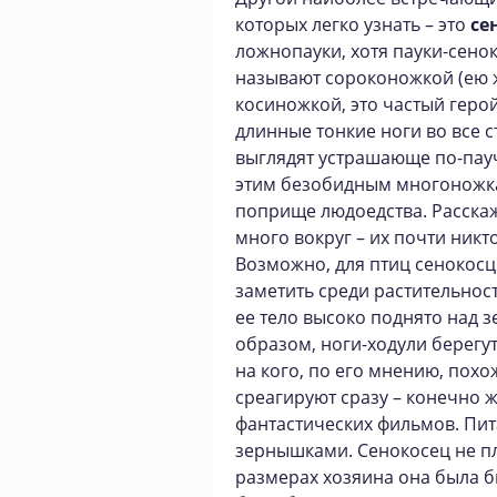
которых легко узнать – это
се
ложнопауки, хотя пауки-сенок
называют сороконожкой (ею ж
косиножкой, это частый геро
длинные тонкие ноги во все с
выглядят устрашающе по-пауч
этим безобидным многоножк
поприще людоедства. Расскаж
много вокруг – их почти никт
Возможно, для птиц сенокосцы
заметить среди растительност
ее тело высоко поднято над з
образом, ноги-ходули берегут
на кого, по его мнению, пох
среагируют сразу – конечно 
фантастических фильмов. Пи
зернышками. Сенокосец не пле
размерах хозяина она была б