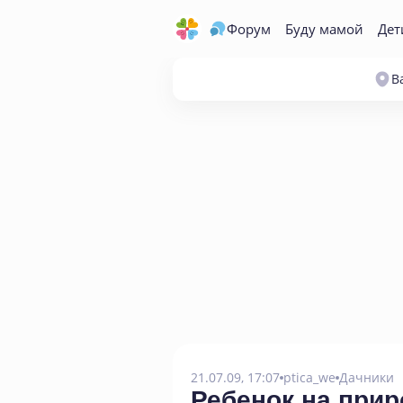
Форум
Буду мамой
Дет
В
21.07.09, 17:07
ptica_we
Дачники
Ребенок на прир