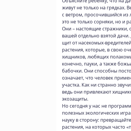
Объясните ребенку, что на д
живут не только на грядках.
с ветром, просочившийся из 
это не только сорняки, но и 
Они – настоящие стражники, 
вашей отдельно взятой дачи.
щит от насекомых-вредителе
растения, которые, в свою о
хищников, любящих полакомит
конечно, пауки, а также бож
бабочки. Они способны посто
означает, что человек приме
участка. Как ни странно звучи
ведь они привлекают хищнико
экозащиты.
Но сегодня у нас не программ
полезных экологических играх
науку в сторону: превращайте
растения, на которых часто 