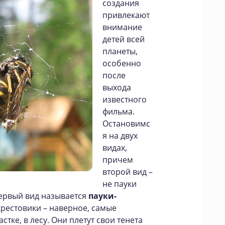
создания
привлекают
внимание
детей всей
планеты,
особенно
после
выхода
известного
фильма.
Остановимс
я на двух
видах,
причем
второй вид –
не пауки
 Первый вид называется
пауки-
 крестовики – наверное, самые
тке, в лесу. Они плетут свои тенета