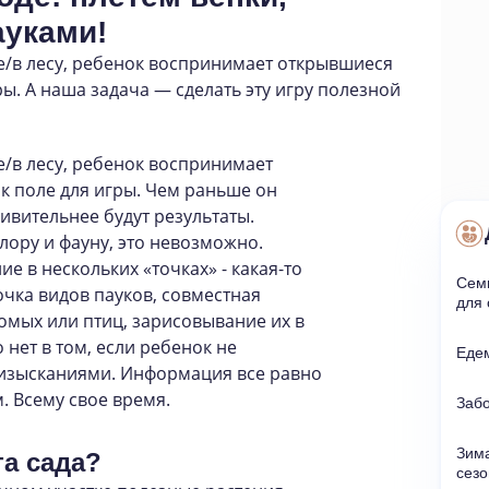
ауками!
/в лесу
,
ребенок воспринимает открывшиеся
ы. А наша задача — сделать эту игру полезной
е/в лесу, ребенок воспринимает
к поле для игры. Чем раньше он
ивительнее будут результаты.
лору и фауну, это невозможно.
е в нескольких «точках» - какая-то
Семь
очка видов пауков, совместная
для 
омых или птиц, зарисовывание их в
нет в том, если ребенок не
Едем
изысканиями. Информация все равно
. Всему свое время.
Заб
Зима
та сада?
сезо