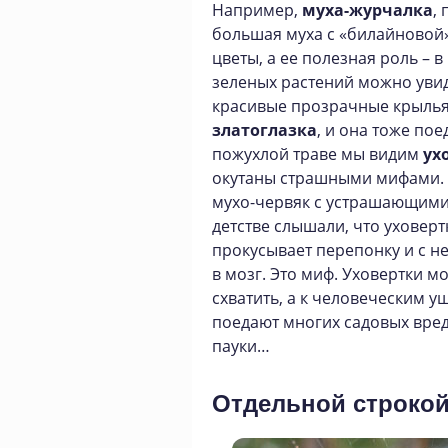
Например,
муха-журчалка
,
большая муха с «билайновой»
цветы, а ее полезная роль – в
зеленых растений можно увид
красивые прозрачные крылья 
златоглазка
, и она тоже пое
пожухлой траве мы видим
ух
окутаны страшными мифами. 
мухо-червяк с устрашающими
детстве слышали, что уховертк
прокусывает перепонку и с 
в мозг. Это миф. Уховертки мо
схватить, а к человеческим 
поедают многих садовых вред
пауки…
Отдельной строкой