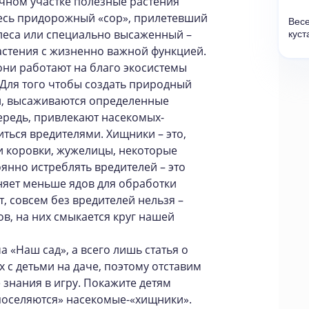
ачном участке полезные растения
 Весь придорожный «сор», прилетевший
Весе
леса или специально высаженный –
куст
растения с жизненно важной функцией.
они работают на благо экосистемы
 Для того чтобы создать природный
й, высаживаются определенные
чередь, привлекают насекомых-
ься вредителями. Хищники – это,
ьи коровки, жужелицы, некоторые
янно истреблять вредителей – это
няет меньше ядов для обработки
т, совсем без вредителей нельзя –
в, на них смыкается круг нашей
а «Наш сад», а всего лишь статья о
 с детьми на даче, поэтому отставим
 знания в игру. Покажите детям
«поселяются» насекомые-«хищники».