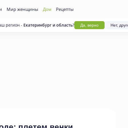
и
Мир женщины
Дом
Рецепты
аш регион -
Екатеринбург и область
?
Да, верно
Нет, друг
оде: плетем венки
,