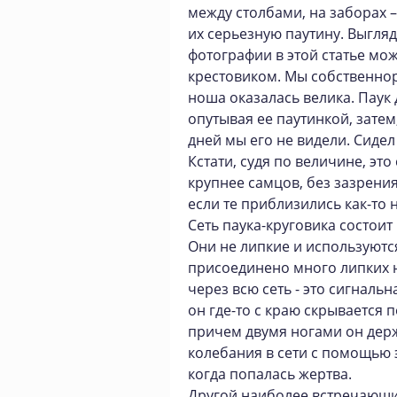
между столбами, на заборах –
их серьезную паутину. Выгляд
фотографии в этой статье м
крестовиком. Мы собственнор
ноша оказалась велика. Паук 
опутывая ее паутинкой, затем
дней мы его не видели. Сидел
Кстати, судя по величине, это
крупнее самцов, без зазрени
если те приблизились как-то не
Сеть паука-круговика состоит
Они не липкие и используются
присоединено много липких н
через всю сеть - это сигнальна
он где-то с краю скрывается 
причем двумя ногами он держ
колебания в сети с помощью э
когда попалась жертва.
Другой наиболее встречающи