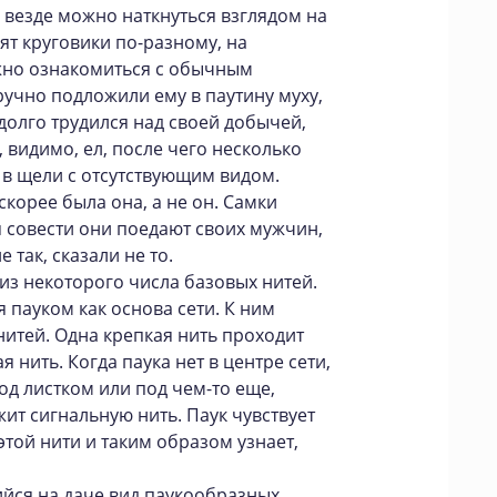
 везде можно наткнуться взглядом на
ят круговики по-разному, на
ожно ознакомиться с обычным
учно подложили ему в паутину муху,
долго трудился над своей добычей,
, видимо, ел, после чего несколько
 в щели с отсутствующим видом.
 скорее была она, а не он. Самки
я совести они поедают своих мужчин,
 так, сказали не то.
 из некоторого числа базовых нитей.
 пауком как основа сети. К ним
итей. Одна крепкая нить проходит
я нить. Когда паука нет в центре сети,
под листком или под чем-то еще,
ит сигнальную нить. Паук чувствует
той нити и таким образом узнает,
йся на даче вид паукообразных,