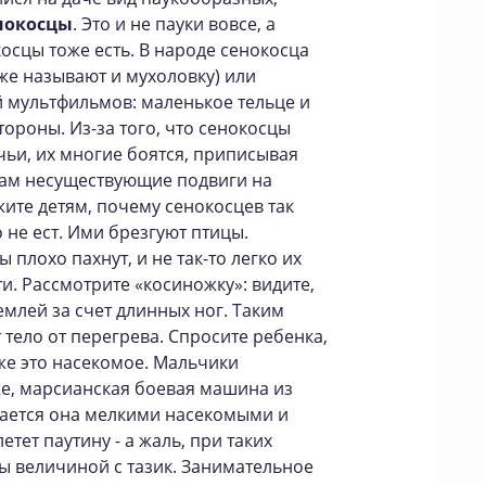
нокосцы
. Это и не пауки вовсе, а
осцы тоже есть. В народе сенокосца
е называют и мухоловку) или
й мультфильмов: маленькое тельце и
тороны. Из-за того, что сенокосцы
ьи, их многие боятся, приписывая
ам несуществующие подвиги на
ите детям, почему сенокосцев так
о не ест. Ими брезгуют птицы.
 плохо пахнут, и не так-то легко их
и. Рассмотрите «косиножку»: видите,
емлей за счет длинных ног. Таким
 тело от перегрева. Спросите ребенка,
оже это насекомое. Мальчики
же, марсианская боевая машина из
тается она мелкими насекомыми и
тет паутину - а жаль, при таких
ы величиной с тазик. Занимательное