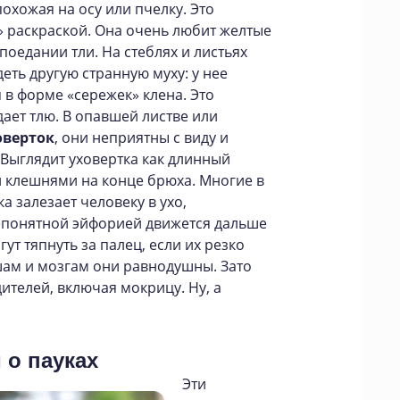
 похожая на осу или пчелку. Это
 раскраской. Она очень любит желтые
 поедании тли. На стеблях и листьях
еть другую странную муху: у нее
в форме «сережек» клена. Это
дает тлю. В опавшей листве или
оверток
, они неприятны с виду и
Выглядит уховертка как длинный
 клешнями на конце брюха. Многие в
а залезает человеку в ухо,
непонятной эйфорией движется дальше
гут тяпнуть за палец, если их резко
ушам и мозгам они равнодушны. Зато
ителей, включая мокрицу. Ну, а
 о пауках
Эти