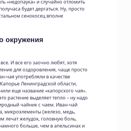
ть «недопаука» и случайно отломить
получаса будет дергаться. Ну, просто
остальном сенокосец вполне
го окружения
все. И все его заочно любят, хотя
тение для оздоровления, чаще просто
ан-чая употребляли в качестве
а Капорье Ленинградской области,
учили еще название «капорского чая».
то растение выделяет тепло – ну надо
риродный чайник с чаем. Иван-чай
, микроэлементы (железо, медь,
им лечат желудок, головную боль,
 намного больше, чем в апельсинах и