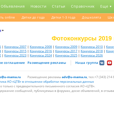
Объявления
Новости
Статьи
Справочник
Еще
ть online
Детки до года
Детки 1-3 года
Дошколята
Шк
ы
»
Фотоконкурсы 2019 
6
|
Конкурсы 2007
|
Конкурсы 2008
|
Конкурсы 2009
|
Конкурсы 2010
|
Конк
4
|
Конкурсы 2015
|
Конкурсы 2016
|
Конкурсы 2017
|
Конкурсы 2018
|
Конк
2
|
Конкурсы 2023
|
Конкурсы 2024
|
Конкурсы 2025
|
Конкурсы 2026
ое соглашение
Размещение рекламы
Наша группа
lp@u-mama.ru
Размещение рекламы
adv@u-mama.ru
, тел.+7 (343) 214 
тика АО «ЦТВ» в отношении обработки персональных данных
 только с предварительного письменного согласия АО «ЦТВ».
держание сообщений, публикуемых в форумах, доске объявлений, в отзыва