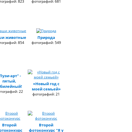
тографий: 823
фотографий: 681
ши животные
Природа
тографий: 854
фотографий: 549
Пузи-арт" -
пятый,
«Новый год с
билейный!
моей семьей»
тографий: 22
фотографий: 21
Второй
Второй
отоконкурс
фотоконкурс "Я у