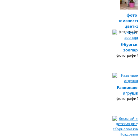
фото
неизвест
цветк
фотографи
Е-бургс
зоопар
фотографий
Развива
игруш
фотографий