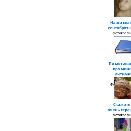
Наши сла
сентябрятк
фотографи
По мотива
про мине
интимн
стрижк
Фотоальбом
Скажите 
очень стра
фотографи