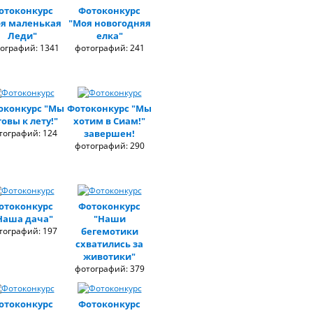
отоконкурс
Фотоконкурс
я маленькая
"Моя новогодняя
Леди"
елка"
ографий: 1341
фотографий: 241
оконкурс "Мы
Фотоконкурс "Мы
товы к лету!"
хотим в Сиам!"
тографий: 124
завершен!
фотографий: 290
отоконкурс
Фотоконкурс
Наша дача"
"Наши
тографий: 197
бегемотики
схватились за
животики"
фотографий: 379
отоконкурс
Фотоконкурс