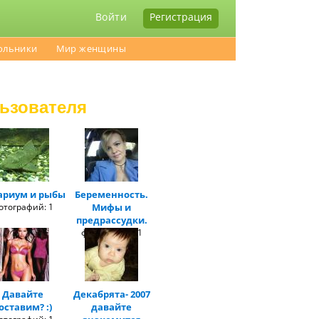
Войти
Регистрация
ольники
Мир женщины
ьзователя
ариум и рыбы
Беременность.
отографий: 1
Мифы и
предрассудки.
фотографий: 1
Давайте
Декабрята- 2007
оставим? :)
давайте