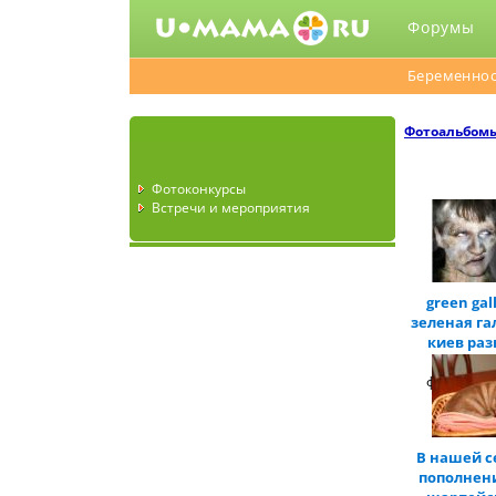
Форумы
Беременнос
Фотоальбом
Фотоконкурсы
Встречи и мероприятия
green gal
зеленая га
киев раз
обман 
фотографи
В нашей с
пополнени