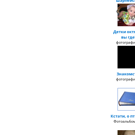
шарпейс
деток
фотографи
Детки окт
вы где
фотографи
Знакомс
фотографи
Кстати, о п
Фотоальбом