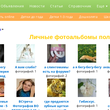
Объявления
Новости
Статьи
Справочник
Еще
ть online
Детки до года
Детки 1-3 года
Дошколята
Шк
ы
»
Личные фотоальбомы пол
lery
А вам слабо?
а слингомамы
а я бегу-бегу-бегу
акв
лерея
фотографий: 1
есть на форуме?
фотографий: 1
ф
вод
фотографий: 2
ве
й: 1
емье
ВСтреча
где продаются
Гибискус.
е - 5
Фотографов ВО
зубные щетки-
фотографий: 1
с