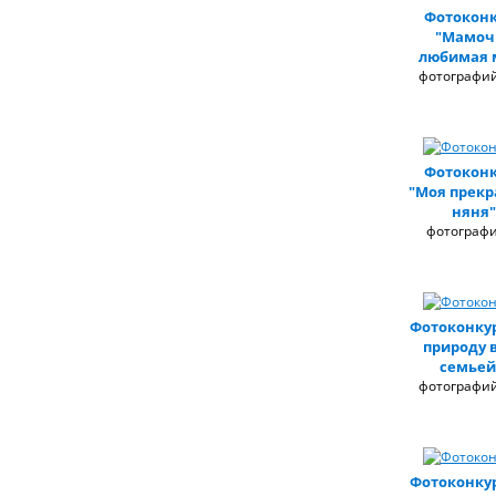
Фотоконк
"Мамоч
любимая 
фотографий
Фотоконк
"Моя прекр
няня"
фотографи
Фотоконкур
природу 
семьей
фотографий
Фотоконкур