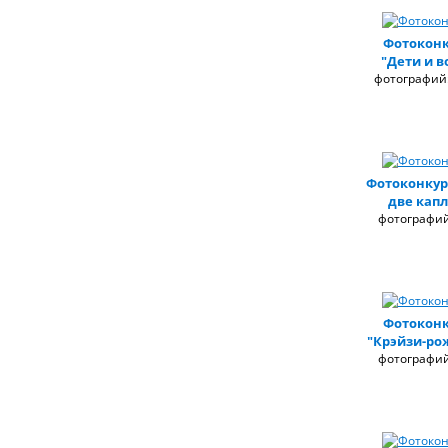
Фотоконк
"Дети и в
фотографий:
Фотоконкур
две капл
фотографий
Фотоконк
"Крэйзи-ро
фотографий