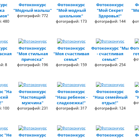
урс
Фотоконкурс
Фотоконкурс
Фотоконкурс
Ф
ка
"Модный малыш"
"Мой модный
"Мой Секрет
"Мо
моя"
фотографий: 772
школьник"
Здоровья!"
: 480
фотографий: 173
фотографий: 144
фот
урс
Фотоконкурс
Фотоконкурс
Фотоконкурс "Мы
Фот
асная
"Моя стильная
"Моя счастливая
- счастливая
го
прическа"
семья"
семья!"
фо
й: 8
фотографий: 196
фотографий: 159
фотографий: 254
с "На
Фотоконкурс
Фотоконкурс
Фотоконкурс
Ф
всей
"Настоящий
"Наш ребенок -
"Наш семейный
"
!"
мужчина"
сладкоежка!"
отдых!"
фо
: 100
фотографий: 231
фотографий: 317
фотографий: 124
с "Не
Фотоконкурс
Фотоконкурс
Фотоконкурс
Ф