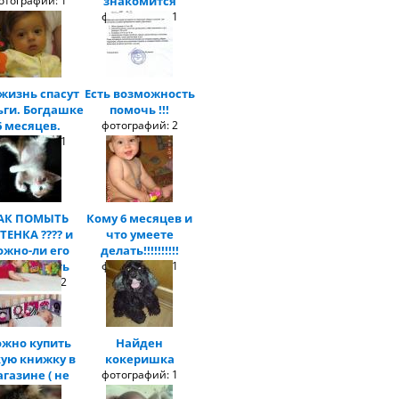
отографий: 1
знакомится
фотографий: 1
 жизнь спасут
Есть возможность
ьги. Богдашке
помочь !!!
6 месяцев.
фотографий: 2
отографий: 1
АК ПОМЫТЬ
Кому 6 месяцев и
ТЕНКА ???? и
что умеете
ожно-ли его
делать!!!!!!!!!!
ообще мыть
фотографий: 1
отографий: 2
жно купить
Найден
кую книжку в
кокеришка
газине ( не
фотографий: 1
интернет