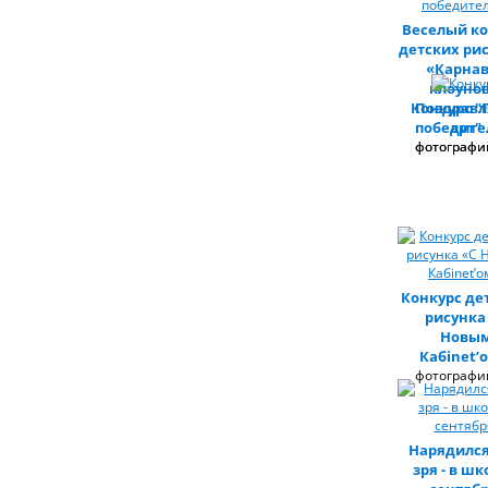
Веселый ко
детских ри
«Карна
клоунов
Конкурс "
Поздрав
победите
арт"
фотографий
фотографий
Конкурс де
рисунка
Новы
Кабinet’
фотографий
Нарядился
зря - в шк