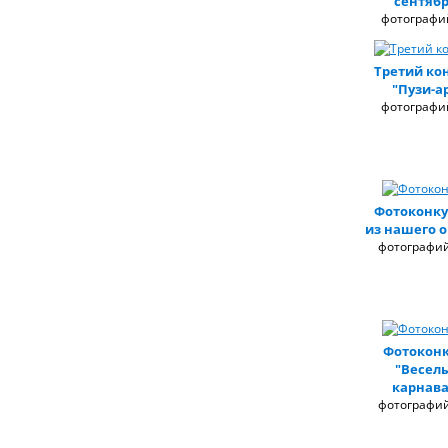
сентябр
фотографий
Третий ко
"Пузи-а
фотографий
Фотоконку
из нашего о
фотографий
Фотоконк
"Весел
карнава
фотографий