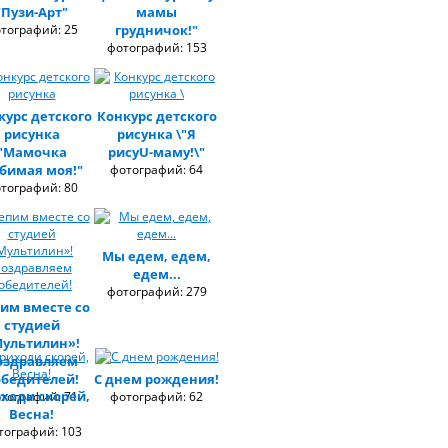
"Пузи-Арт"
мамы
тографий: 25
грудничок!"
фотографий: 153
курс детского
Конкурс детского
рисунка
рисунка \"Я
"Мамочка
рисуU-маму!\"
бимая моя!"
фотографий: 64
тографий: 80
Мы едем, едем,
едем...
фотографий: 279
им вместе со
студией
ультилин»!
оздравляем
обедителей!
С днем рождения!
ходи скорей,
тографий: 71
фотографий: 62
Весна!
тографий: 103