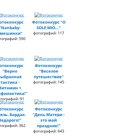
отоконкурс
Фотоконкурс "O
"Nanbaby-
SOLE MIO..."
мешинки"
фотографий: 117
тографий: 590
отоконкурс
Фотоконкурс
"Верно
"Веселое
выбранная
путешествие"
тактика -
фотографий: 145
Витамин +
филактика!"
тографий: 91
отоконкурс
Фотоконкурс
рязь. Бардак.
"День Матери -
Недорого!"
это мой
тографий: 362
праздник!"
фотографий: 643