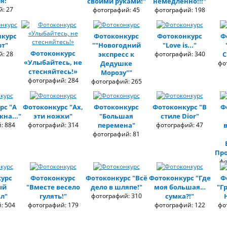
я!
своими руками!"
немедленно!!!"
: 27
фотографий: 45
фотографий: 198
нкурс
Фотоконкурс
Фотоконкурс
Ф
рт"
""Новогодний
"Love is..."
Фотоконкурс
: 28
экспресс к
фотографий: 340
С
«Улыбайтесь, не
Дедушке
фо
стесняйтесь!»
Морозу""
фотографий: 284
фотографий: 265
рс "А
Фотоконкурс "Ах,
Фотоконкурс
Фотоконкурс "В
Ф
кна..."
эти ножки"
"Большая
стиле Dior"
: 884
фотографий: 314
перемена"
фотографий: 47
фотографий: 81
Про
фо
урс
Фотоконкурс
Фотоконкурс "Всё
Фотоконкурс "Где
Ф
ый
"Вместе весело
дело в шляпе!"
моя большая…
"Г
л"
гулять!"
фотографий: 310
сумка?!"
: 504
фотографий: 179
фотографий: 122
фо