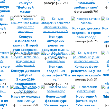
конкурс
фотографий: 241
"Мамочка
нкурс
"Действуй,
любимая моя"
фо
сунков
мама!"
фотографий: 701
вал
фотографий: 57
».
Пузи-
ляем
Конкурс детских
Кон
лей!
поделок "Я строю
: 45
: 19
Конкурс
Конкурс
свой город"
«Заботливая
авторских
фотографий: 70
лю
мама». Второй
рецептов
фо
этап завершен!
«Вкусная жизнь -
фотографий: 308
легко и красиво!»
фотографий: 63
тского
Конкурс
Конкурс фото-
Конкурс детского
 «С
свадебных
рецептов: «А у нас
Леп
рисунка
м
фотографий "Я и
не просто каша!»
Экспо-2020-
ом!»
ты"
фотографий: 31
«М
поздравляем
: 51
фотографий: 155
П
победителей!
п
фотографий: 14
Нашему молодцу
Новогодний
Новогодний
При
фо
 я не
- все к лицу!
фотоконкурс
фотоконкурс
олу 1
фотографий: 258
"Символ года -
"Умойте это
фо