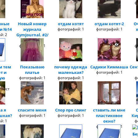
ф
вные
Новый номер
отдам котят
отдам котят-2
О
и №14
журнала
фотографий: 1
фотографий: 1
й: 2
GymJournal. #2/
Октябрь
фотографий: 1
ф
м тем
Показываю
почему одежда
Садики Химмаша
Сен
т и
платье
маленькая?
фотографий: 1
ую
фотографий: 1
фотографий: 1
ф
у
 пуст
а я
спасите меня
Спор про слинг
ставить ли мне
шная?
фотографий: 1
фотографий: 1
пластиковое
Ки
й: 1
окно?
ф
фотографий: 1
Бе