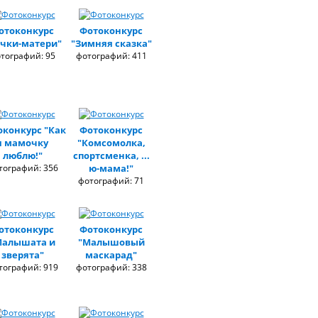
отоконкурс
Фотоконкурс
чки-матери"
"Зимняя сказка"
тографий: 95
фотографий: 411
оконкурс "Как
Фотоконкурс
я мамочку
"Комсомолка,
люблю!"
спортсменка, ...
тографий: 356
ю-мама!"
фотографий: 71
отоконкурс
Фотоконкурс
Малышата и
"Малышовый
зверята"
маскарад"
тографий: 919
фотографий: 338