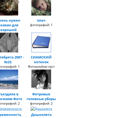
отографий: 1
чень нужен
плач
хозяин для
фотографий: 1
хорошей
кошечки
отографий: 2
тябрята 2007 -
СИАМСКИЙ
№22.
котенок
отографий: 1
Фотоальбом пуст
Съездила в
Фетровые
ргизию Фото
головные уборы
отографий: 2
фотографий: 2
ременность
Дошколята