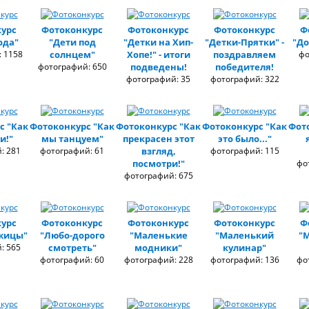
урс
Фотоконкурс
Фотоконкурс
Фотоконкурс
Ф
ода"
"Дети под
"Детки на Хип-
"Детки-Прятки" -
"До
 1158
солнцем"
Хопе!" - итоги
поздравляем
фо
фотографий: 650
подведены!
победителя!
фотографий: 35
фотографий: 322
с "Как
Фотоконкурс "Как
Фотоконкурс "Как
Фотоконкурс "Как
Фот
и!"
мы танцуем"
прекрасен этот
это было..."
: 281
фотографий: 61
взгляд,
фотографий: 115
посмотри!"
фо
фотографий: 675
урс
Фотоконкурс
Фотоконкурс
Фотоконкурс
Ф
жицы"
"Любо-дорого
"Маленькие
"Маленький
"
: 565
смотреть"
модники"
кулинар"
фотографий: 60
фотографий: 228
фотографий: 136
фо