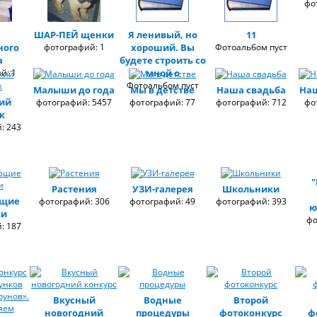
фо
ШАР-ПЕЙ щенки
Я ленивый, но
11
ного
фотографий: 1
хороший. Вы
Фотоальбом пуст
а
будете строить со
й: 1
мной о
Фотоальбом пуст
Малыши до года
Мы в детстве
Наша свадьба
На
кий
фотографий: 5457
фотографий: 77
фотографий: 712
фо
к
: 243
"
Растения
УЗИ-галерея
Школьники
ющие
фотографий: 306
фотографий: 49
фотографий: 393
ю
ки
фо
: 187
Вкусный
Водные
Второй
новогодний
процедуры
фотоконкурс
ф