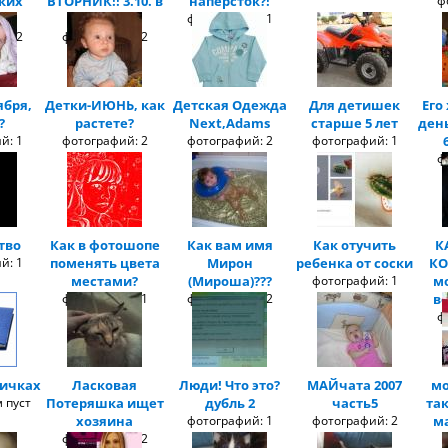
ких
ВТОРНИК!! 3.10. в
наперсток?!
ф
19-00 на Х
фотографий: 1
й: 2
фотографий: 2
ября,
Детки-ИЮНЬ, как
Детская Одежда
Для детишек
Его
?
растете?
Next,Adams
старше 5 лет
ден
й: 1
фотографий: 2
фотографий: 2
фотографий: 1
ф
тво
Как в фотошопе
Как вам имя
Как отучить
К
й: 1
поменять цвета
Мирон
ребенка от соски
КО
местами?
(Мироша)???
фотографий: 1
м
фотографий: 1
фотографий: 2
в
ф
тичках
Ласковая
Люди! Что это?
МАЙчата 2007
мо
 пуст
Потеряшка ищет
дубль 2
часть5
та
хозяина
фотографий: 1
фотографий: 2
ма
фотографий: 2