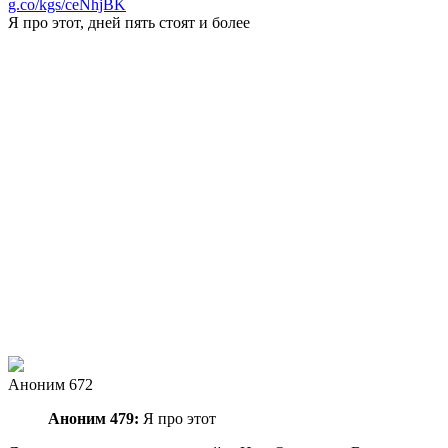
g.co/kgs/ceNhjBK
Я про этот, дней пять стоят и более
Аноним 672
Аноним 479:
Я про этот