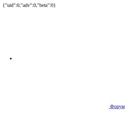
{"uid":0,"adv":0,"beta":0}
Форум