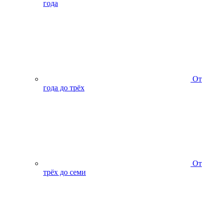
года
От
года до трёх
От
трёх до семи