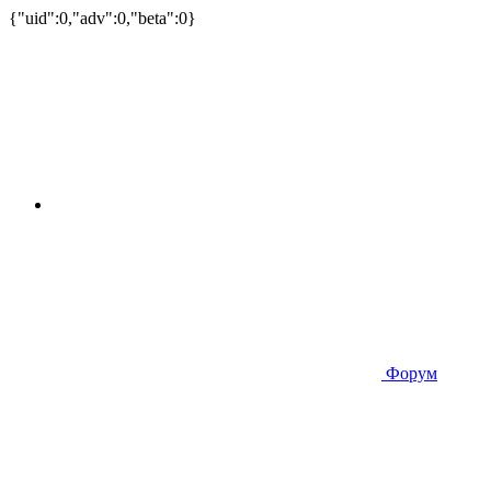
{"uid":0,"adv":0,"beta":0}
Форум