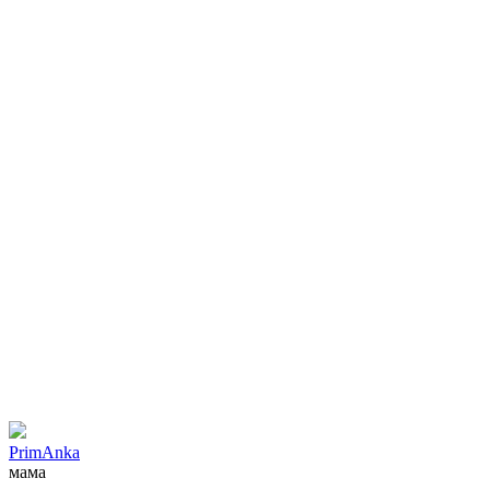
PrimAnka
мама