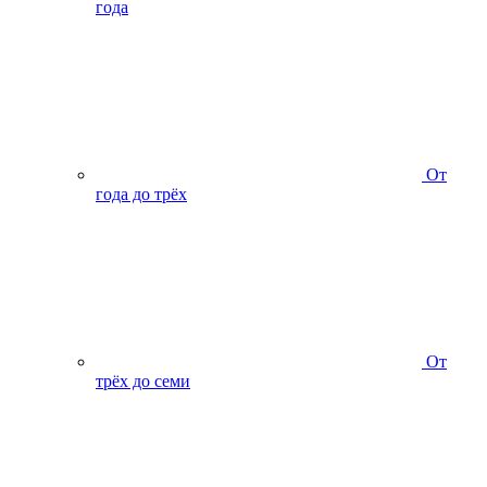
года
От
года до трёх
От
трёх до семи