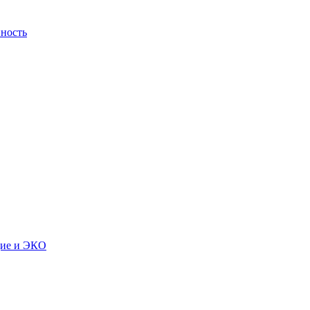
ность
дие и ЭКО