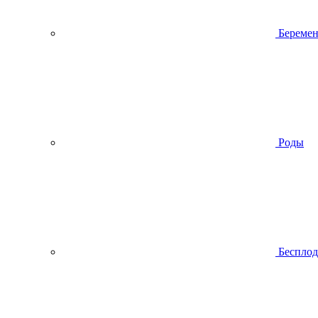
Беремен
Роды
Беспло