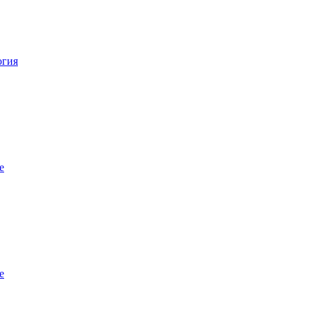
огия
е
е