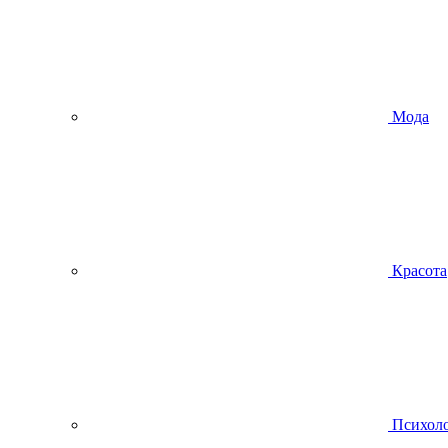
Мода
Красота
Психол