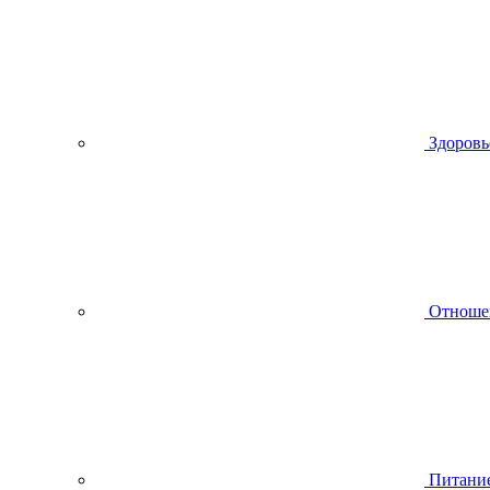
Здоровь
Отноше
Питани