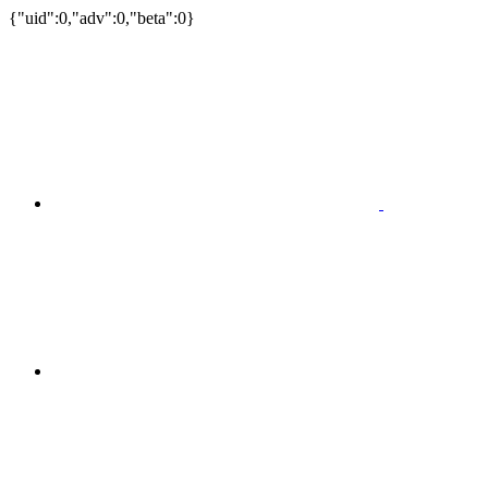
{"uid":0,"adv":0,"beta":0}