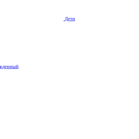
Дети
жденный