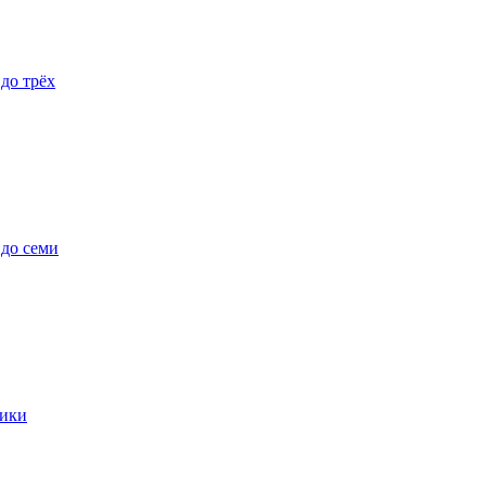
 до трёх
 до семи
ики