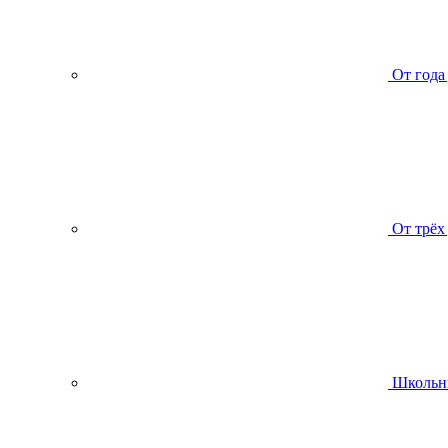
От года
От трёх
Школьн