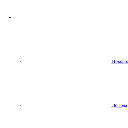
Новоро
До года