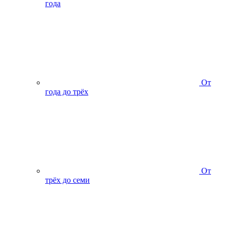
года
От
года до трёх
От
трёх до семи