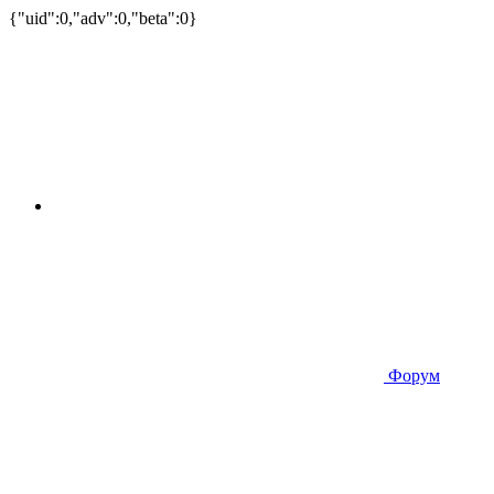
{"uid":0,"adv":0,"beta":0}
Форум