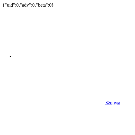
{"uid":0,"adv":0,"beta":0}
Форум