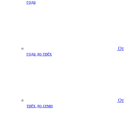
года
От
года до трёх
От
трёх до семи