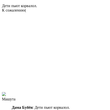
Дети пьют корвалол.
К сожалению(
Машута
Дама Бубён
: Дети пьют корвалол.