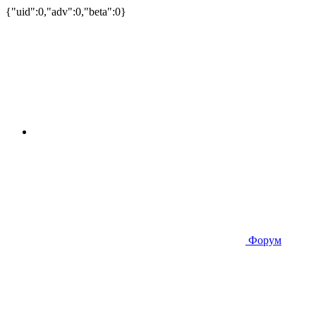
{"uid":0,"adv":0,"beta":0}
Форум