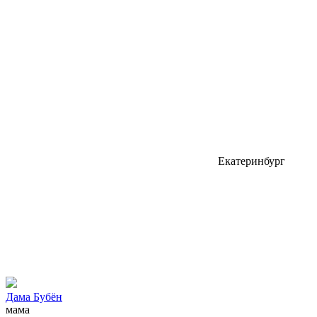
Екатеринбург
Дама Бубён
мама