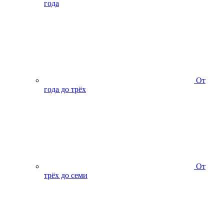
года
От
года до трёх
От
трёх до семи