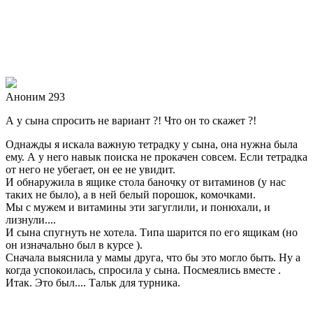
Аноним 293
А у сына спросить не вариант ?! Что он то скажет ?!
Однажды я искала важную тетрадку у сына, она нужна была
ему. А у него навык поиска не прокачен совсем. Если тетрадка
от него не убегает, он ее не увидит.
И обнаружила в ящике стола баночку от витаминов (у нас
таких не было), а в ней белый порошок, комочками.
Мы с мужем и витамины эти загуглили, и понюхали, и
лизнули....
И сына спугнуть не хотела. Типа шарится по его ящикам (но
он изначально был в курсе ).
Сначала выяснила у мамы друга, что бы это могло быть. Ну а
когда успокоилась, спросила у сына. Посмеялись вместе .
Итак. Это был.... Тальк для турника.