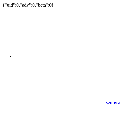
{"uid":0,"adv":0,"beta":0}
Форум