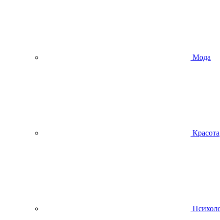
Мода
Красота
Психол