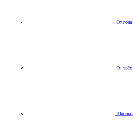
От года
От трёх
Школьн