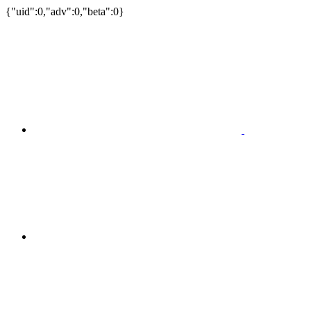
{"uid":0,"adv":0,"beta":0}