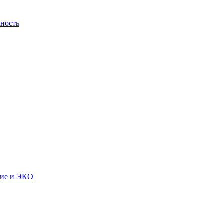
ность
дие и ЭКО