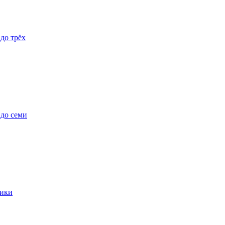
 до трёх
 до семи
ики