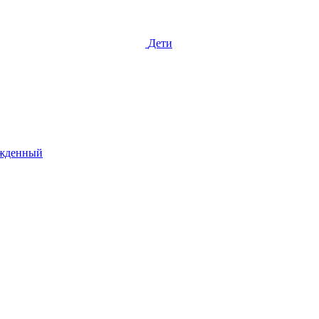
Дети
жденный