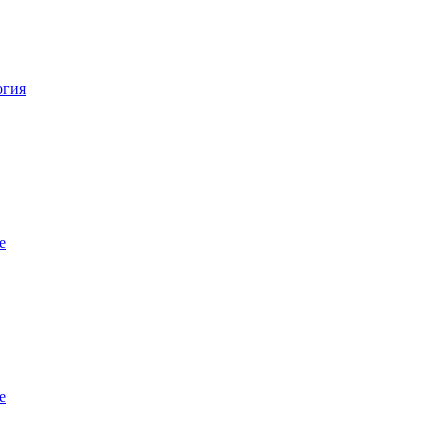
огия
е
е