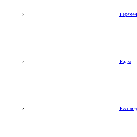
Беремен
Роды
Беспло