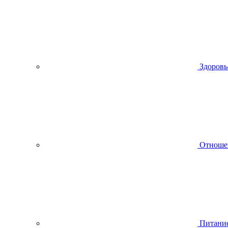
Здоровь
Отноше
Питани