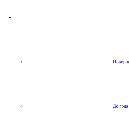
Новоро
До года