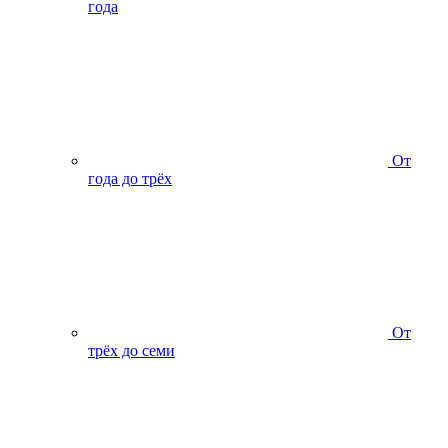
года
От
года до трёх
От
трёх до семи