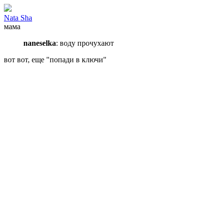
Nata Sha
мама
naneselka
: воду прочухают
вот вот, еще "попади в ключи"