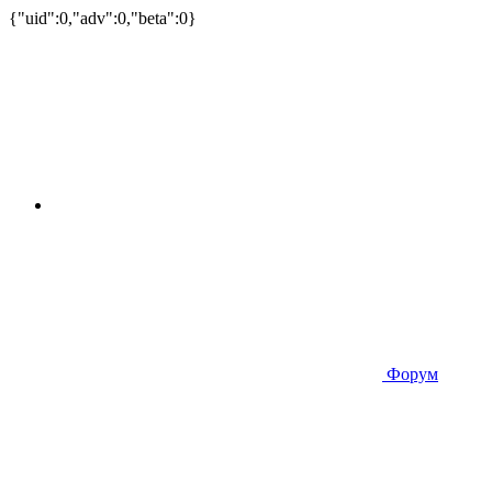
{"uid":0,"adv":0,"beta":0}
Форум