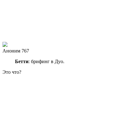
Аноним 767
Бeтти
: брифинг в Дуо.
Это что?