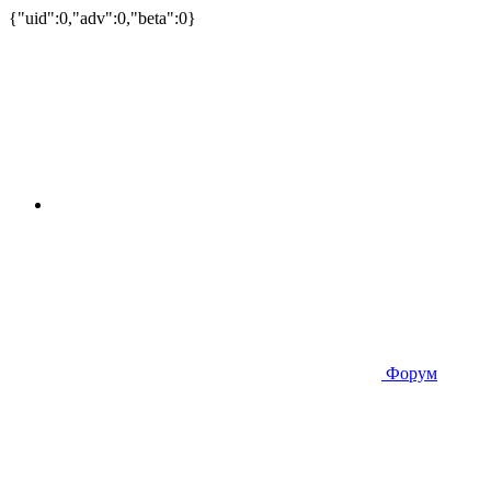
{"uid":0,"adv":0,"beta":0}
Форум