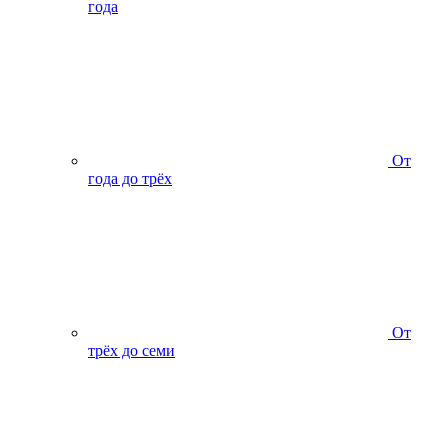
года
От
года до трёх
От
трёх до семи