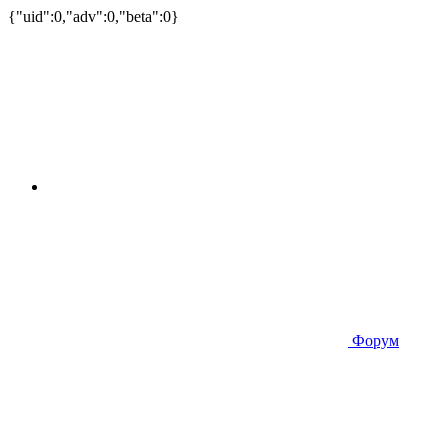
{"uid":0,"adv":0,"beta":0}
Форум