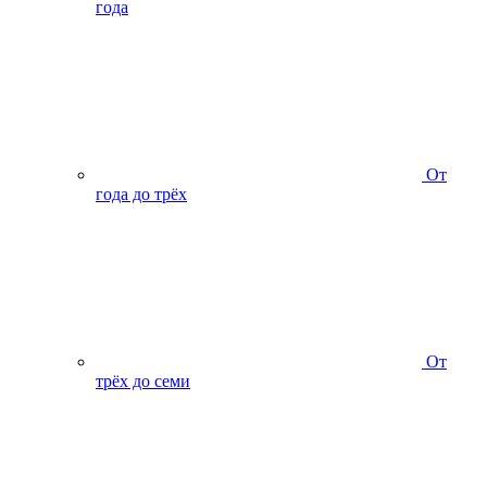
года
От
года до трёх
От
трёх до семи