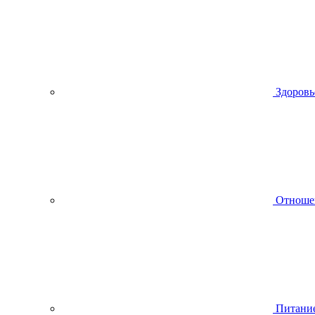
Здоровь
Отноше
Питани