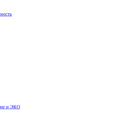
ность
дие и ЭКО