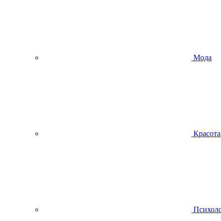
Мода
Красота
Психол