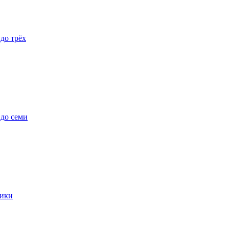
 до трёх
 до семи
ики