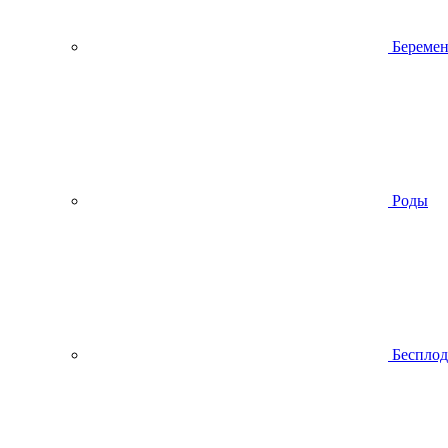
Беремен
Роды
Беспло