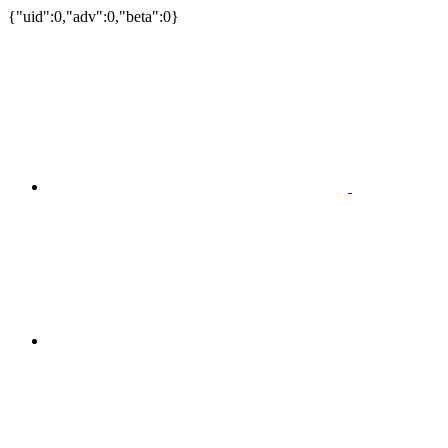
{"uid":0,"adv":0,"beta":0}