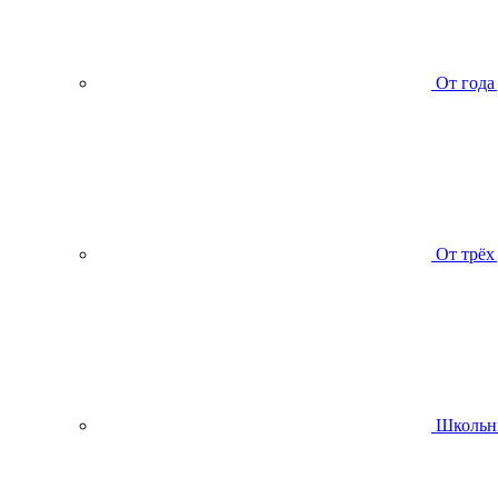
От года
От трёх
Школьн