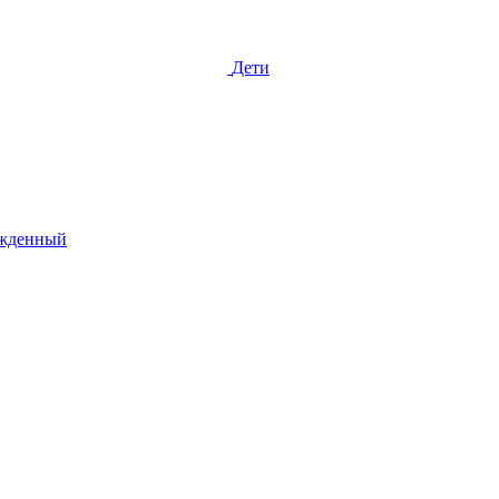
Дети
жденный