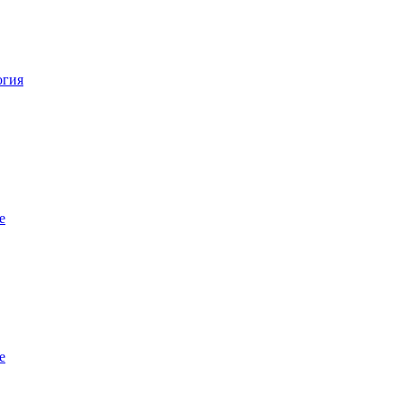
огия
е
е