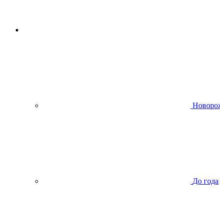
Новоро
До года