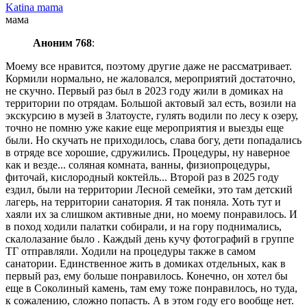
Katina mama
мама
Аноним 768
:
Моему все нравится, поэтому другие даже не рассматривает.
Кормили нормально, не жаловался, мероприятий достаточно,
не скучно. Первый раз был в 2023 году жили в домиках на
территории по отрядам. Большой актовый зал есть, возили на
экскурсию в музей в Златоусте, гулять водили по лесу к озеру,
точно не помню уже какие еще мероприятия и выезды еще
были. Но скучать не приходилось, слава богу, дети попадались
в отряде все хорошие, сдружились. Процедуры, ну наверное
как и везде... соляная комната, ванны, физиопроцедуры,
фиточай, кислородный коктейль... Второй раз в 2025 году
ездил, были на территории Лесной семейки, это там детский
лагерь, на территории санатория. Я так поняла. Хоть тут и
хаяли их за слишком активные дни, но моему понравилось. И
в поход ходили палатки собирали, и на гору поднимались,
скалолазание было . Каждый день кучу фотографий в группе
ТГ отправляли. Ходили на процедуры также в самом
санатории. Единственное жить в домиках отдельных, как в
первый раз, ему больше понравилось. Конечно, он хотел бы
еще в Соколиный камень, там ему тоже понравилось, но туда,
к сожалению, сложно попасть. А в этом году его вообще нет.