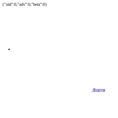
{"uid":0,"adv":0,"beta":0}
Форум