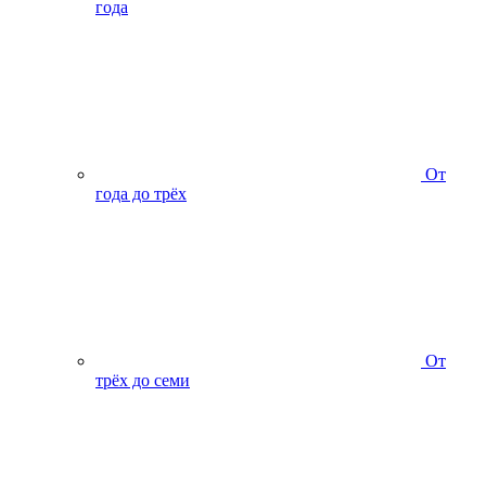
года
От
года до трёх
От
трёх до семи