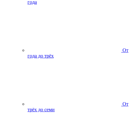
года
От
года до трёх
От
трёх до семи