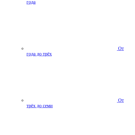
года
От
года до трёх
От
трёх до семи