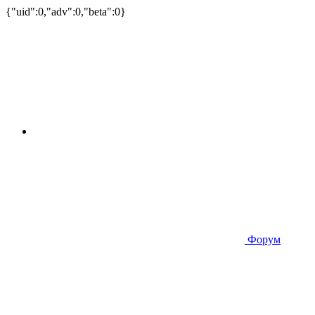
{"uid":0,"adv":0,"beta":0}
Форум