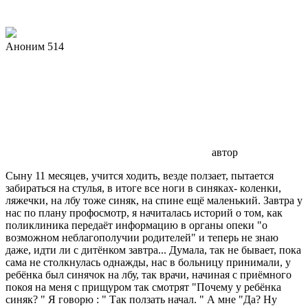
Аноним 514
автор
Сыну 11 месяцев, учится ходить, везде ползает, пытается
забираться на стулья, в итоге все ноги в синяках- коленки,
ляжечки, на лбу тоже синяк, на спине ещё маленький. Завтра у
нас по плану профосмотр, я начиталась историй о том, как
поликлиника передаёт информацию в органы опеки "о
возможном неблагополучии родителей" и теперь не знаю
даже, идти ли с дитёнком завтра... Думала, так не бывает, пока
сама не столкнулась однажды, нас в больницу принимали, у
ребёнка был синячок на лбу, так врачи, начиная с приёмного
покоя на меня с прищуром так смотрят "Почему у ребёнка
синяк? " Я говорю : " Так ползать начал. " А мне "Да? Ну