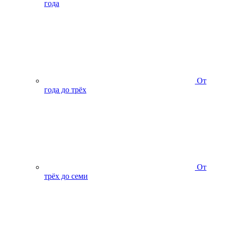
года
От
года до трёх
От
трёх до семи