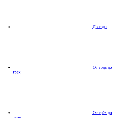
До года
От года до
трёх
От трёх до
семи