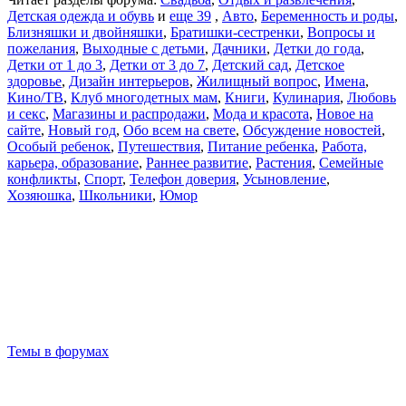
Детская одежда и обувь
и
еще 39
,
Авто
,
Беременность и роды
,
Близняшки и двойняшки
,
Братишки-сестренки
,
Вопросы и
пожелания
,
Выходные с детьми
,
Дачники
,
Детки до года
,
Детки от 1 до 3
,
Детки от 3 до 7
,
Детский сад
,
Детское
здоровье
,
Дизайн интерьеров
,
Жилищный вопрос
,
Имена
,
Кино/ТВ
,
Клуб многодетных мам
,
Книги
,
Кулинария
,
Любовь
и секс
,
Магазины и распродажи
,
Мода и красота
,
Новое на
сайте
,
Новый год
,
Обо всем на свете
,
Обсуждение новостей
,
Особый ребенок
,
Путешествия
,
Питание ребенка
,
Работа,
карьера, образование
,
Раннее развитие
,
Растения
,
Семейные
конфликты
,
Спорт
,
Телефон доверия
,
Усыновление
,
Хозяюшка
,
Школьники
,
Юмор
Темы в форумах