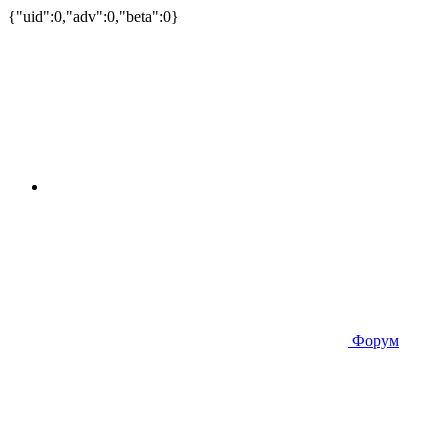
{"uid":0,"adv":0,"beta":0}
Форум