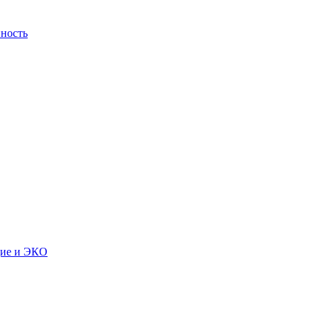
ность
дие и ЭКО