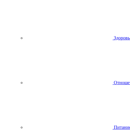
Здоровь
Отноше
Питани