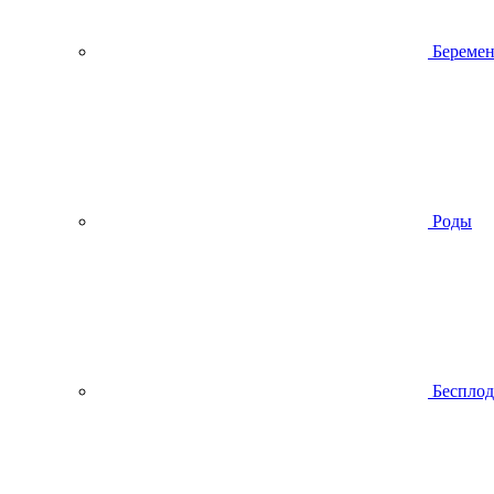
Беремен
Роды
Беспло