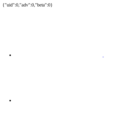
{"uid":0,"adv":0,"beta":0}