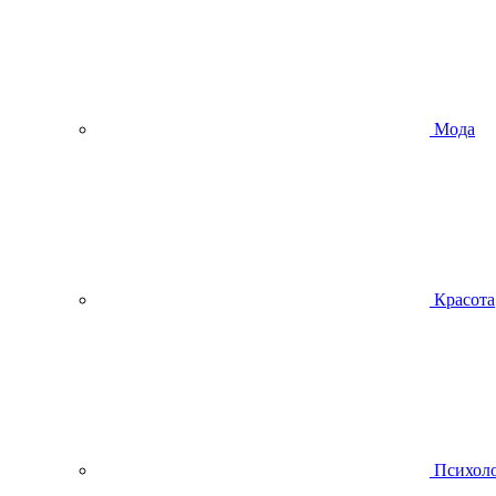
Мода
Красота
Психол