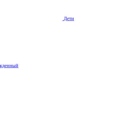
Дети
жденный