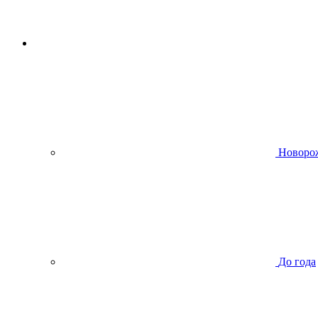
Новоро
До года