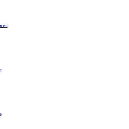
огия
е
е