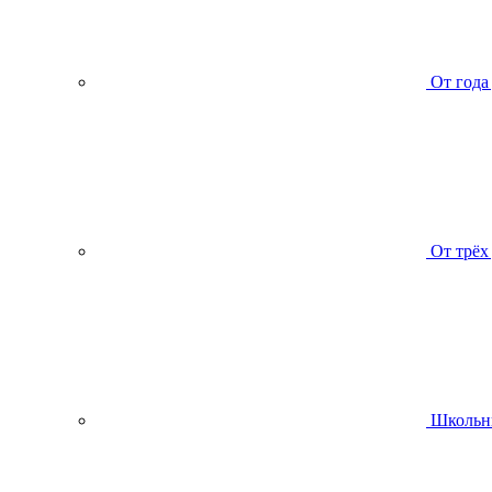
От года
От трёх
Школьн