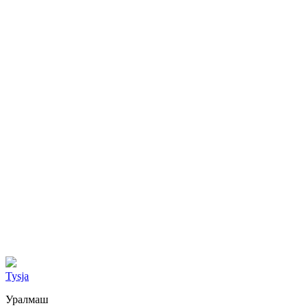
Tysja
Уралмаш