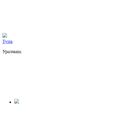
Tysja
Уралмаш.