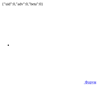
{"uid":0,"adv":0,"beta":0}
Форум