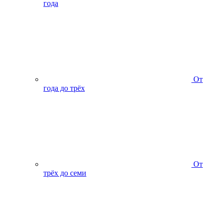
года
От
года до трёх
От
трёх до семи