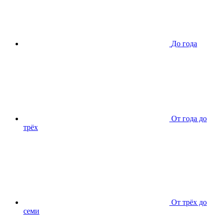
До года
От года до
трёх
От трёх до
семи