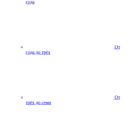
года
От
года до трёх
От
трёх до семи