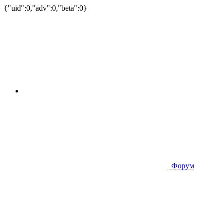
{"uid":0,"adv":0,"beta":0}
Форум