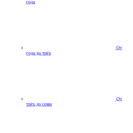
года
От
года до трёх
От
трёх до семи