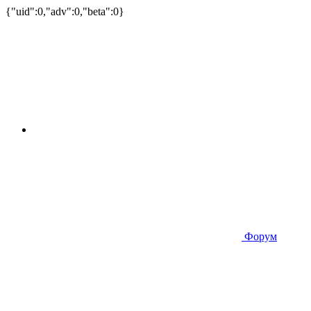
{"uid":0,"adv":0,"beta":0}
Форум