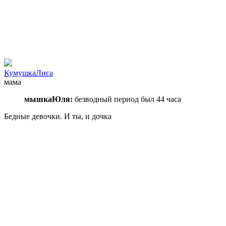
КумушкаЛиса
мама
мышкаЮля:
безводный период был 44 часа
Бедные девочки. И ты, и дочка