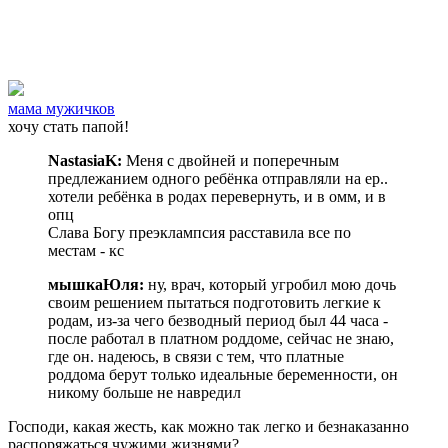
мама мужичков
хочу стать папой!
NastasiaK:
Меня с двойней и поперечным
предлежанием одного ребёнка отправляли на ер..
хотели ребёнка в родах перевернуть, и в омм, и в
опц
Слава Богу преэклампсия расставила все по
местам - кс
мышкаЮля:
ну, врач, который угробил мою дочь
своим решением пытаться подготовить легкие к
родам, из-за чего безводный период был 44 часа -
после работал в платном роддоме, сейчас не знаю,
где он. надеюсь, в связи с тем, что платные
роддома берут только идеальные беременности, он
никому больше не навредил
Господи, какая жесть, как можно так легко и безнаказанно
распоряжаться чужими жизнями?