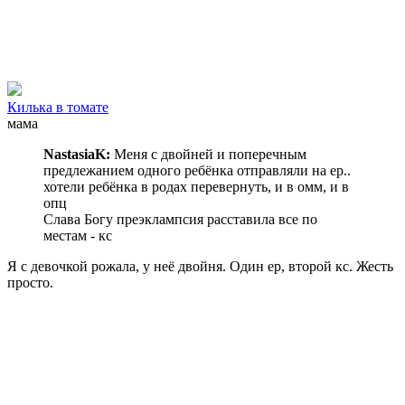
Килька в томате
мама
NastasiaK:
Меня с двойней и поперечным
предлежанием одного ребёнка отправляли на ер..
хотели ребёнка в родах перевернуть, и в омм, и в
опц
Слава Богу преэклампсия расставила все по
местам - кс
Я с девочкой рожала, у неё двойня. Один ер, второй кс. Жесть
просто.