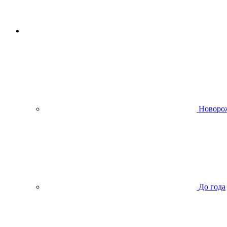
Новоро
До года