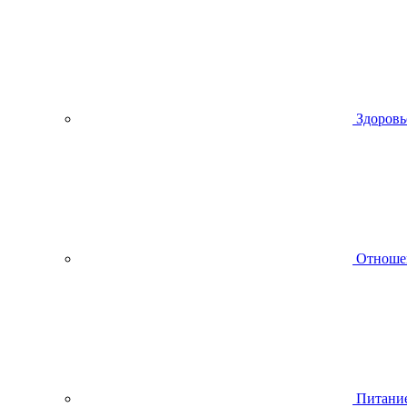
Здоровь
Отноше
Питани