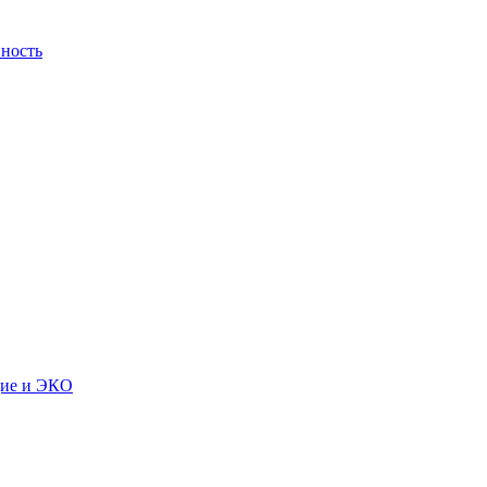
ность
дие и ЭКО