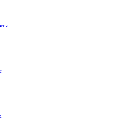
огия
е
е