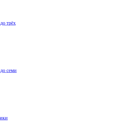
 до трёх
 до семи
ики