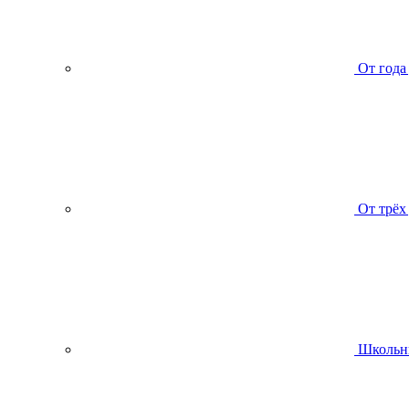
От года
От трёх
Школьн