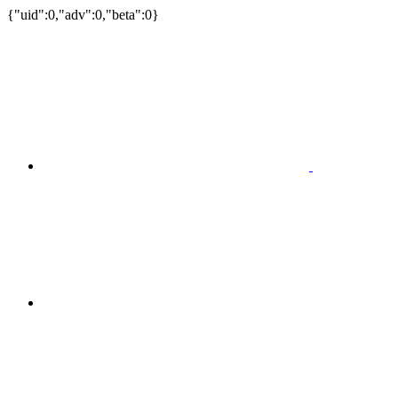
{"uid":0,"adv":0,"beta":0}