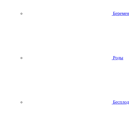
Беремен
Роды
Беспло