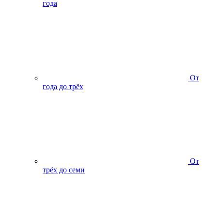
года
От
года до трёх
От
трёх до семи