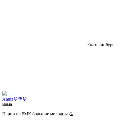
Екатеринбург
Anuta💚💚💚
мама
Парни из РМК большие молодцы 👏