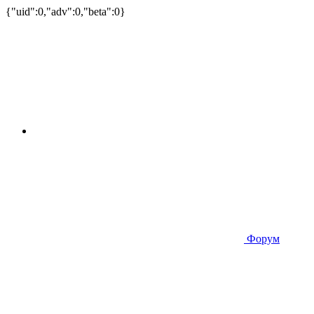
{"uid":0,"adv":0,"beta":0}
Форум