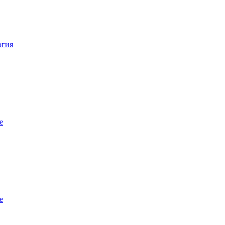
огия
е
е