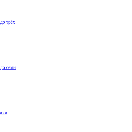
 до трёх
 до семи
ики