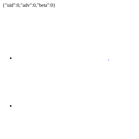
{"uid":0,"adv":0,"beta":0}