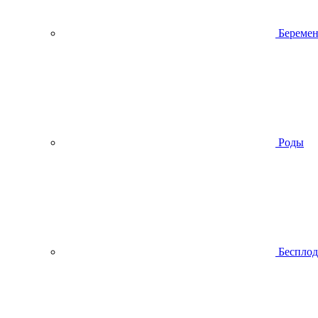
Беремен
Роды
Беспло