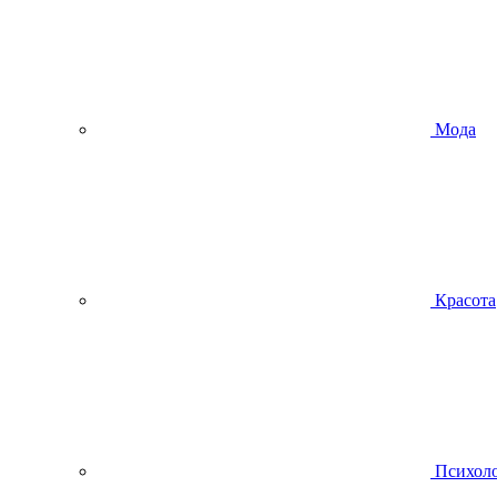
Мода
Красота
Психол