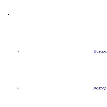
Новоро
До года