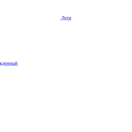
Дети
жденный