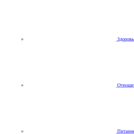
Здоровь
Отноше
Питани