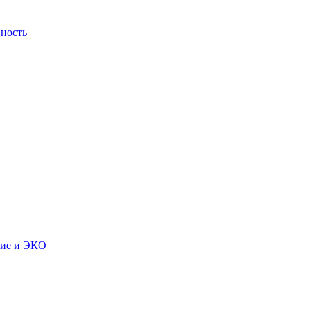
ность
дие и ЭКО