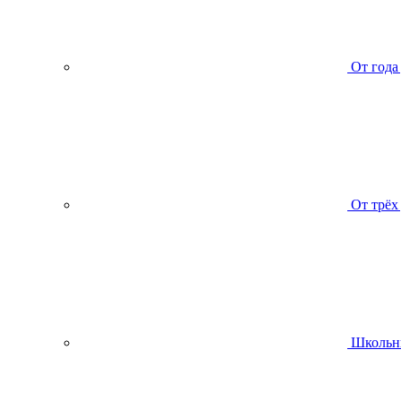
От года
От трёх
Школьн