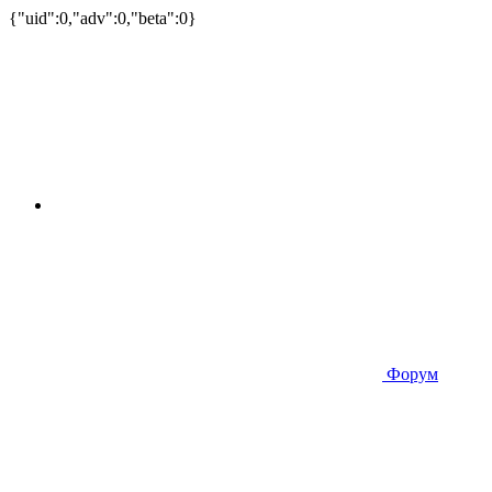
{"uid":0,"adv":0,"beta":0}
Форум