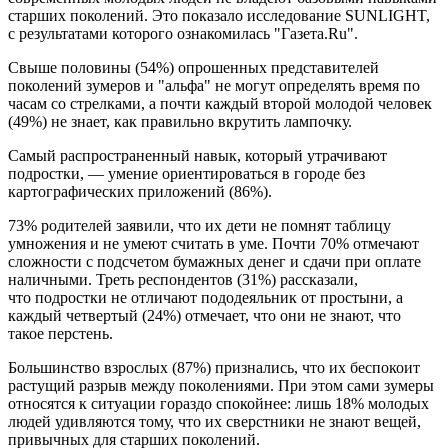
старших поколений. Это показало исследование SUNLIGHT,
с результатами которого ознакомилась "Газета.Ru".
Свыше половины (54%) опрошенных представителей
поколений зумеров и "альфа" не могут определять время по
часам со стрелками, а почти каждый второй молодой человек
(49%) не знает, как правильно вкрутить лампочку.
Самый распространенный навык, который утрачивают
подростки, — умение ориентироваться в городе без
картографических приложений (86%).
73% родителей заявили, что их дети не помнят таблицу
умножения и не умеют считать в уме. Почти 70% отмечают
сложности с подсчетом бумажных денег и сдачи при оплате
наличными. Треть респондентов (31%) рассказали,
что подростки не отличают пододеяльник от простыни, а
каждый четвертый (24%) отмечает, что они не знают, что
такое перстень.
Большинство взрослых (87%) признались, что их беспокоит
растущий разрыв между поколениями. При этом сами зумеры
относятся к ситуации гораздо спокойнее: лишь 18% молодых
людей удивляются тому, что их сверстники не знают вещей,
привычных для старших поколений.