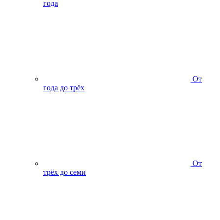
года
От
года до трёх
От
трёх до семи