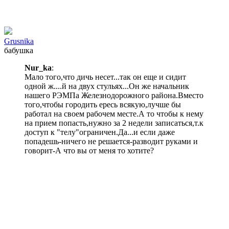
Grusnika
бабушка
Nur_ka
:
Мало того,что дичь несет...так он еще и сидит
одной ж....й на двух стульях...Он же начальник
нашего РЭМПа Железнодорожного района.Вместо
того,чтобы городить ересь всякую,лучше бы
работал на своем рабочем месте.А то чтобы к нему
на прием попасть,нужно за 2 недели записаться,т.к
доступ к "телу"ограничен.Да...и если даже
попадешь-ничего не решается-разводит руками и
говорит-А что вы от меня то хотите?