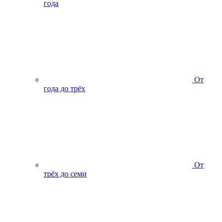
года
От
года до трёх
От
трёх до семи