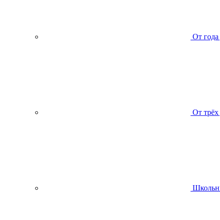
От года
От трёх
Школьн