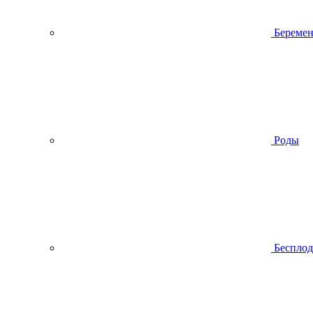
Беремен
Роды
Беспло