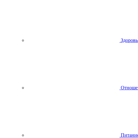
Здоровь
Отноше
Питани