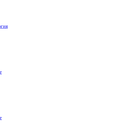
огия
е
е