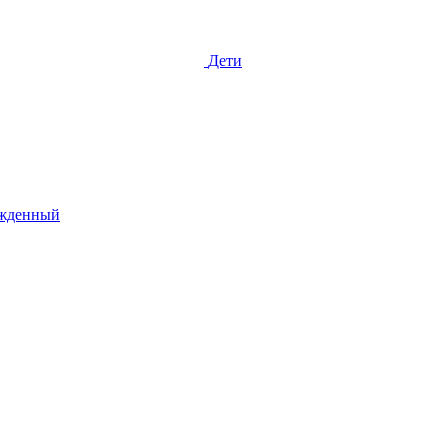
Дети
жденный