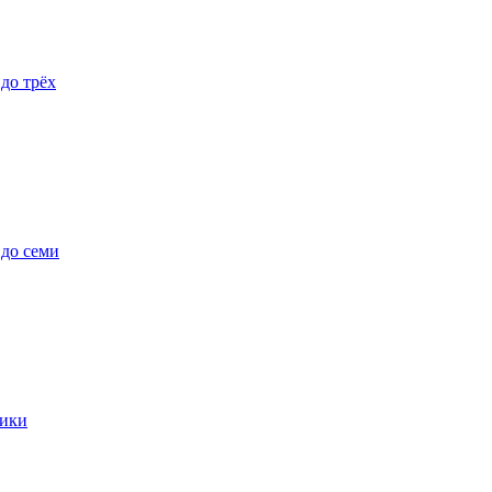
 до трёх
 до семи
ики