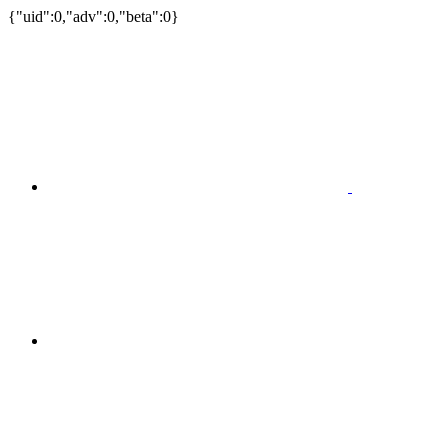
{"uid":0,"adv":0,"beta":0}