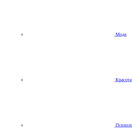
Мода
Красота
Психол