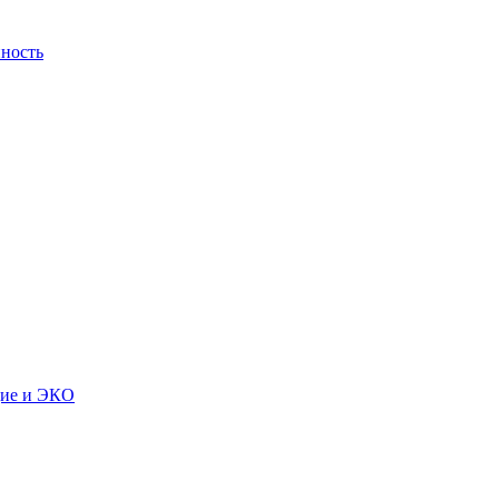
ность
дие и ЭКО