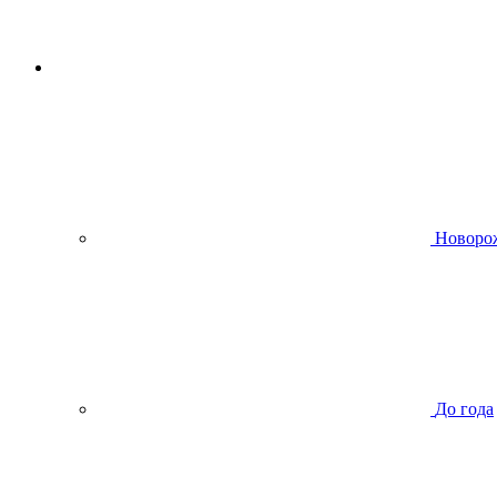
Новоро
До года