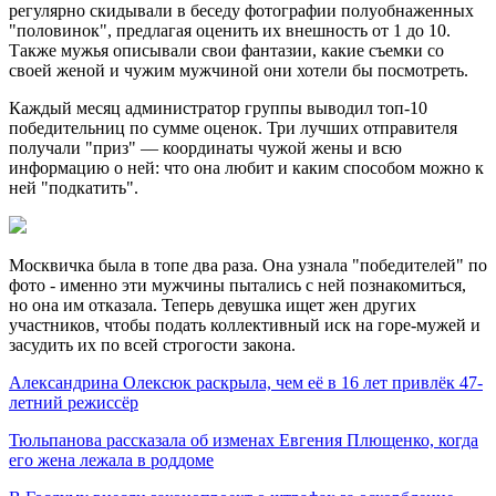
регулярно скидывали в беседу фотографии полуобнаженных
"половинок", предлагая оценить их внешность от 1 до 10.
Также мужья описывали свои фантазии, какие съемки со
своей женой и чужим мужчиной они хотели бы посмотреть.
Каждый месяц администратор группы выводил топ-10
победительниц по сумме оценок. Три лучших отправителя
получали "приз" — координаты чужой жены и всю
информацию о ней: что она любит и каким способом можно к
ней "подкатить".
Москвичка была в топе два раза. Она узнала "победителей" по
фото - именно эти мужчины пытались с ней познакомиться,
но она им отказала. Теперь девушка ищет жен других
участников, чтобы подать коллективный иск на горе-мужей и
засудить их по всей строгости закона.
Александрина Олексюк раскрыла, чем её в 16 лет привлёк 47-
летний режиссёр
Тюльпанова рассказала об изменах Евгения Плющенко, когда
его жена лежала в роддоме