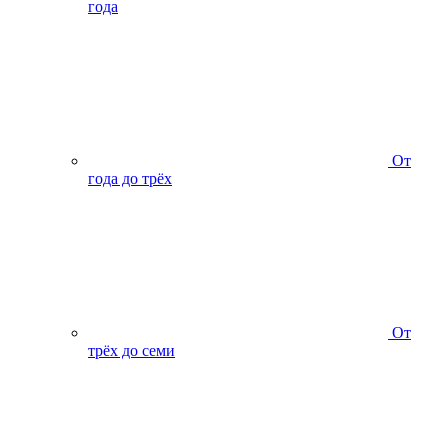
года
От
года до трёх
От
трёх до семи