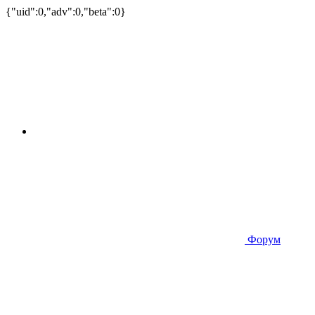
{"uid":0,"adv":0,"beta":0}
Форум