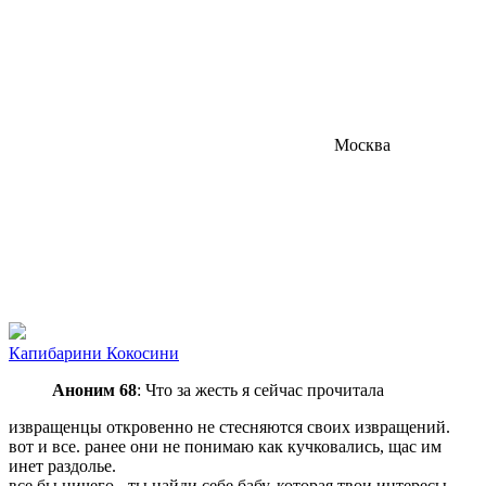
Москва
Капибарини Кокосини
Аноним 68
: Что за жесть я сейчас прочитала
извращенцы откровенно не стесняются своих извращений.
вот и все. ранее они не понимаю как кучковались, щас им
инет раздолье.
все бы ничего - ты найди себе бабу, которая твои интересы